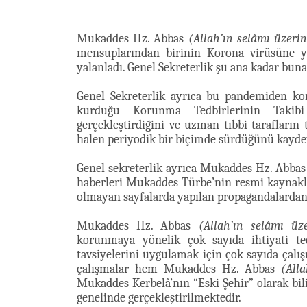
Mukaddes Hz. Abbas
(Allah’ın selâmı üzeri
mensuplarından birinin Korona virüsüne ya
yalanladı. Genel Sekreterlik şu ana kadar buna
Genel Sekreterlik ayrıca bu pandemiden kor
kurduğu Korunma Tedbirlerinin Takibi 
gerçekleştirdiğini ve uzman tıbbi tarafların
halen periyodik bir biçimde sürdüğünü kaydet
Genel sekreterlik ayrıca Mukaddes Hz. Abba
haberleri Mukaddes Türbe’nin resmi kaynakla
olmayan sayfalarda yapılan propagandalardan
Mukaddes Hz. Abbas
(Allah’ın selâmı üz
korunmaya yönelik çok sayıda ihtiyati te
tavsiyelerini uygulamak için çok sayıda çal
çalışmalar hem Mukaddes Hz. Abbas
(All
Mukaddes Kerbelâ’nın “Eski Şehir” olarak bi
genelinde gerçekleştirilmektedir.