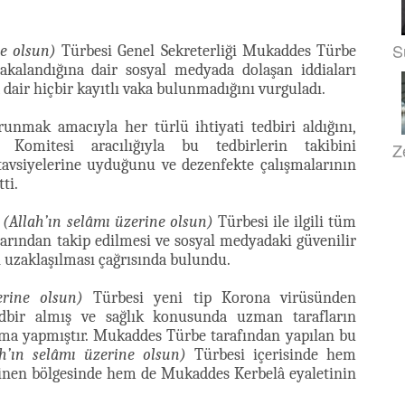
S
ne olsun)
Türbesi Genel Sekreterliği Mukaddes Türbe
kalandığına dair sosyal medyada dolaşan iddiaları
 dair hiçbir kayıtlı vaka bulunmadığını vurguladı.
unmak amacıyla her türlü ihtiyati tedbiri aldığını,
Komitesi aracılığıyla bu tedbirlerin takibini
Z
 tavsiyelerine uyduğunu ve dezenfekte çalışmalarının
ti.
s
(Allah’ın selâmı üzerine olsun)
Türbesi ile ilgili tüm
rından takip edilmesi ve sosyal medyadaki güvenilir
 uzaklaşılması çağrısında bulundu.
erine olsun)
Türbesi yeni tip Korona virüsünden
dbir almış ve sağlık konusunda uzman tarafların
ışma yapmıştır. Mukaddes Türbe tarafından yapılan bu
ah’ın selâmı üzerine olsun)
Türbesi içerisinde hem
linen bölgesinde hem de Mukaddes Kerbelâ eyaletinin