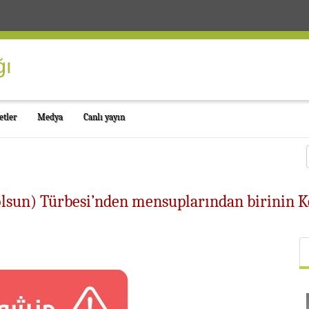
etler
Medya
Canlı yayın
lsun) Türbesi’nden mensuplarından birinin K