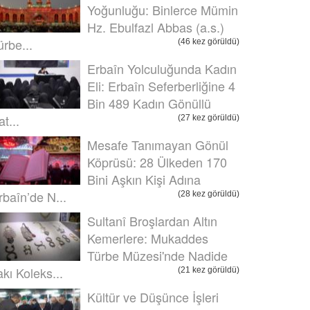
Yoğunluğu: Binlerce Mümin
Hz. Ebulfazl Abbas (a.s.)
ürbe...
(46 kez görüldü)
Erbaîn Yolculuğunda Kadın
Eli: Erbaîn Seferberliğine 4
Bin 489 Kadın Gönüllü
t...
(27 kez görüldü)
Mesafe Tanımayan Gönül
Köprüsü: 28 Ülkeden 170
Bini Aşkın Kişi Adına
rbaîn’de N...
(28 kez görüldü)
Sultanî Broşlardan Altın
Kemerlere: Mukaddes
Türbe Müzesi'nde Nadide
akı Koleks...
(21 kez görüldü)
Kültür ve Düşünce İşleri