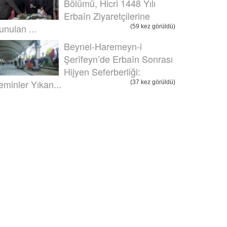
Bölümü, Hicri 1448 Yılı
Erbaîn Ziyaretçilerine
unulan ...
(59 kez görüldü)
Beynel-Haremeyn-i
Şerîfeyn’de Erbaîn Sonrası
Hijyen Seferberliği:
eminler Yıkan...
(37 kez görüldü)