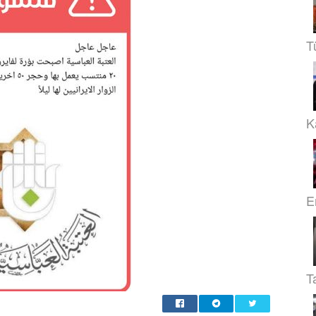
T
Ka
E
T