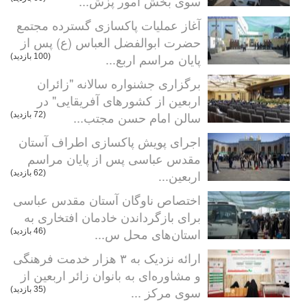
سوی بخش امور پزش...
آغاز عملیات پاکسازی گسترده مجتمع
حضرت ابوالفضل العباس (ع) پس از
پایان مراسم اربع...
(100 بازدید)
برگزاری جشنواره سالانه "زائران
اربعین از کشورهای آفریقایی" در
سالن امام حسن مجتب...
(72 بازدید)
اجرای پویش پاکسازی اطراف آستان
مقدس عباسی پس از پایان مراسم
اربعین...
(62 بازدید)
اختصاص ناوگان آستان مقدس عباسی
برای بازگرداندن خادمان افتخاری به
استان‌های محل س...
(46 بازدید)
ارائه نزدیک به ۳ هزار خدمت فرهنگی
و مشاوره‌ای به بانوان زائر اربعین از
سوی مرکز ...
(35 بازدید)