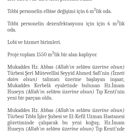
2
Tıbbi personelin elbise değişimi için 6 m
lik oda.
2
Tıbbi personelin dezenfektasyonu için için 6 m
lik
oda.
Lobi ve hizmet birimleri.
2
Proje toplam 1550 m
lik bir alan kaplıyor.
Mukaddes Hz. Abbas
(Allah’ın selâmı üzerine olsun)
Türbesi Şerî Mütevellîsi Seyyid Ahmed Safî’nin
(İzzeti
daim olsun)
talimatı üzerine başlayan inşaat;
Mukaddes Kerbelâ eyaletinde bulunan Hz.İmam
Huseyn
(Allah’ın selâmı üzerine olsun)
Tıp Kenti’nin
yeni bir parçası oldu.
Mukaddes Hz. Abbas
(Allah’ın selâmı üzerine olsun)
Türbesi Tıbbi İşler Şubesi ve El-Kefîl Uzman Hastanesi
gözetiminde çalışacak bu yeni koğuş; Hz.İmam
Huseyn
(Allah’ın selâmı üzerine olsun)
Tıp Kenti’nde