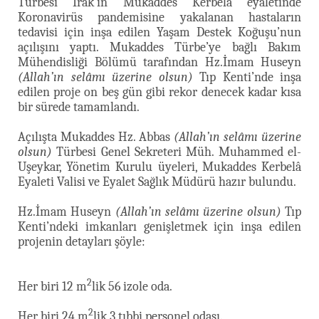
Türbesi Irak’ın Mukaddes Kerbelâ eyaletinde
Koronavirüs pandemisine yakalanan hastaların
tedavisi için inşa edilen Yaşam Destek Koğuşu’nun
açılışını yaptı. Mukaddes Türbe’ye bağlı Bakım
Mühendisliği Bölümü tarafından Hz.İmam Huseyn
(Allah’ın selâmı üzerine olsun)
Tıp Kenti’nde inşa
edilen proje on beş gün gibi rekor denecek kadar kısa
bir sürede tamamlandı.
Açılışta Mukaddes Hz. Abbas
(Allah’ın selâmı üzerine
olsun)
Türbesi Genel Sekreteri Müh. Muhammed el-
Uşeykar, Yönetim Kurulu üyeleri, Mukaddes Kerbelâ
Eyaleti Valisi ve Eyalet Sağlık Müdürü hazır bulundu.
Hz.İmam Huseyn
(Allah’ın selâmı üzerine olsun)
Tıp
Kenti’ndeki imkanları genişletmek için inşa edilen
projenin detayları şöyle:
2
Her biri 12 m
lik 56 izole oda.
2
Her biri 24 m
lik 3 tıbbi personel odası.