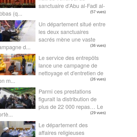
sanctuaire d'Abu al-Fadl al-
bbas (q...
(57 vues)
Un département situé entre
les deux sanctuaires
sacrés mène une vaste
ampagne d...
(36 vues)
Le service des entrepôts
lance une campagne de
nettoyage et d'entretien de
on m...
(26 vues)
Parmi ces prestations
figurait la distribution de
plus de 22 000 repas… Le
rtè...
(29 vues)
Le département des
affaires religieuses