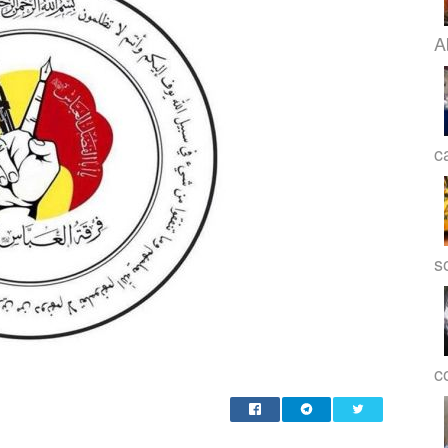
A
c
s
co