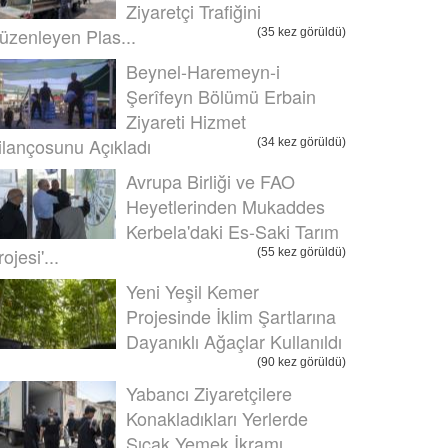
Ziyaretçi Trafiğini
üzenleyen Plas...
(35 kez görüldü)
Beynel-Haremeyn-i
Şerîfeyn Bölümü Erbain
Ziyareti Hizmet
ilançosunu Açıkladı
(34 kez görüldü)
Avrupa Birliği ve FAO
Heyetlerinden Mukaddes
Kerbela'daki Es-Saki Tarım
ojesi'...
(55 kez görüldü)
Yeni Yeşil Kemer
Projesinde İklim Şartlarına
Dayanıklı Ağaçlar Kullanıldı
(90 kez görüldü)
Yabancı Ziyaretçilere
Konakladıkları Yerlerde
Sıcak Yemek İkramı