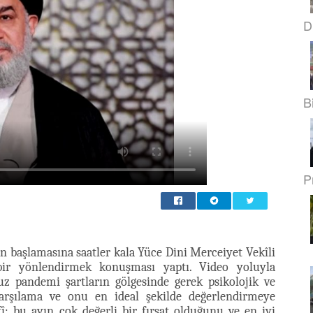
D
B
Pr
n başlamasına saatler kala Yüce Dini Merceiyet Vekîli
ir yönlendirmek konuşması yaptı. Video yoluyla
 pandemi şartların gölgesinde gerek psikolojik ve
arşılama ve onu en ideal şekilde değerlendirmeye
; bu ayın çok değerli bir fırsat olduğunu ve en iyi