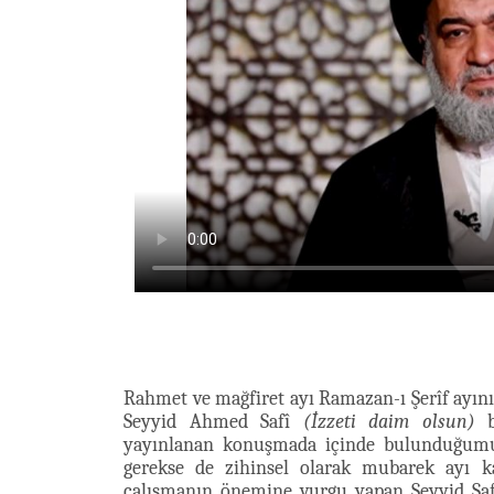
Rahmet ve mağfiret ayı Ramazan-ı Şerîf ayını
Seyyid Ahmed Safî
(İzzeti daim olsun)
b
yayınlanan konuşmada içinde bulunduğumuz
gerekse de zihinsel olarak mubarek ayı k
çalışmanın önemine vurgu yapan Seyyid Safî