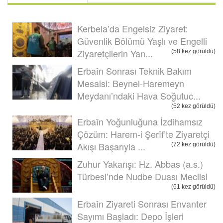
Kerbela’da Engelsiz Ziyaret:
Güvenlik Bölümü Yaşlı ve Engelli
Ziyaretçilerin Yan...
(58 kez görüldü)
Erbaîn Sonrası Teknik Bakım
Mesaisi: Beynel-Haremeyn
Meydanı’ndaki Hava Soğutuc...
(52 kez görüldü)
Erbaîn Yoğunluğuna İzdihamsız
Çözüm: Harem-i Şerîf’te Ziyaretçi
Akışı Başarıyla ...
(72 kez görüldü)
Zuhur Yakarışı: Hz. Abbas (a.s.)
Türbesi’nde Nudbe Duası Meclisi
(61 kez görüldü)
Erbaîn Ziyareti Sonrası Envanter
Sayımı Başladı: Depo İşleri