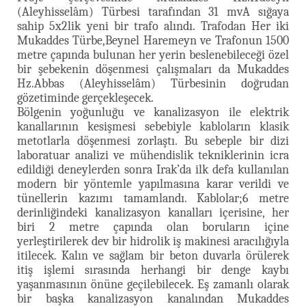
(Aleyhisselâm) Türbesi tarafından 31 mvA sığaya
sahip 5x2lik yeni bir trafo alındı. Trafodan Her iki
Mukaddes Türbe,Beynel Haremeyn ve Trafonun 1500
metre çapında bulunan her yerin beslenebileceği özel
bir şebekenin döşenmesi çalışmaları da Mukaddes
Hz.Abbas (Aleyhisselâm) Türbesinin doğrudan
gözetiminde gerçekleşecek.
Bölgenin yoğunluğu ve kanalizasyon ile elektrik
kanallarının kesişmesi sebebiyle kabloların klasik
metotlarla döşenmesi zorlaştı. Bu sebeple bir dizi
laboratuar analizi ve mühendislik tekniklerinin icra
edildiği deneylerden sonra Irak’da ilk defa kullanılan
modern bir yöntemle yapılmasına karar verildi ve
tünellerin kazımı tamamlandı. Kablolar;6 metre
derinliğindeki kanalizasyon kanalları içerisine, her
biri 2 metre çapında olan boruların içine
yerleştirilerek dev bir hidrolik iş makinesi aracılığıyla
itilecek. Kalın ve sağlam bir beton duvarla örülerek
itiş işlemi sırasında herhangi bir denge kaybı
yaşanmasının önüne geçilebilecek. Eş zamanlı olarak
bir başka kanalizasyon kanalından Mukaddes