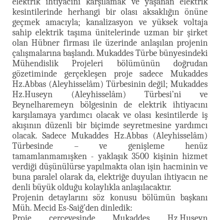
elektrik ihtiyacını karşılamak ve yaşanan elektrik
kesintilerinde herhangi bir olası aksaklığın önüne
geçmek amacıyla; kanalizasyon ve yüksek voltaja
sahip elektrik taşıma ünitelerinde uzman bir şirket
olan Hübner firması ile üzerinde anlaşılan projenin
çalışmalarına başlandı. Mukaddes Türbe bünyesindeki
Mühendislik Projeleri bölümünün doğrudan
gözetiminde gerçekleşen proje sadece Mukaddes
Hz.Abbas (Aleyhisselâm) Türbesinin değil; Mukaddes
Hz.Huseyn (Aleyhisselâm) Türbesi’ni ve
Beynelharemeyn bölgesinin de elektrik ihtiyacını
karşılamaya yardımcı olacak ve olası kesintilerde iş
akışının düzenli bir biçimde seyretmesine yardımcı
olacak. Sadece Mukaddes Hz.Abbas (Aleyhisselâm)
Türbesinde – ve genişleme henüz
tamamlanmamışken - yaklaşık 3500 kişinin hizmet
verdiği düşünülürse yapılmakta olan işin hacminin ve
buna paralel olarak da, elektriğe duyulan ihtiyacın ne
denli büyük olduğu kolaylıkla anlaşılacaktır.
Projenin detaylarını söz konusu bölümün başkanı
Müh. Mecid Es-Saiğ’den dinledik:
Proje çerçevesinde Mukaddes Hz.Huseyn