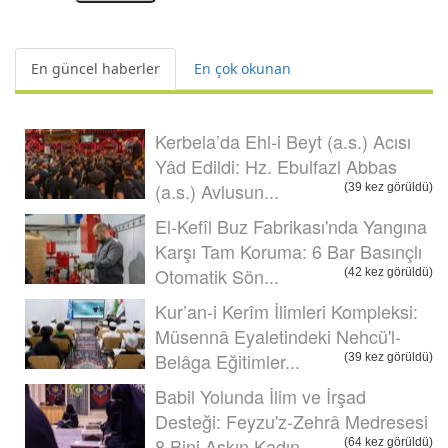
En güncel haberler
En çok okunan
Kerbela’da Ehl-i Beyt (a.s.) Acısı
Yâd Edildi: Hz. Ebulfazl Abbas
(a.s.) Avlusun...
(39 kez görüldü)
El-Kefîl Buz Fabrikası'nda Yangına
Karşı Tam Koruma: 6 Bar Basınçlı
Otomatik Sön...
(42 kez görüldü)
Kur’an-i Kerîm İlimleri Kompleksi:
Müsennâ Eyaletindeki Nehcü'l-
Belâga Eğitimler...
(39 kez görüldü)
Babil Yolunda İlim ve İrşad
Desteği: Feyzu'z-Zehrâ Medresesi
8 Bini Aşkın Kadın ...
(64 kez görüldü)