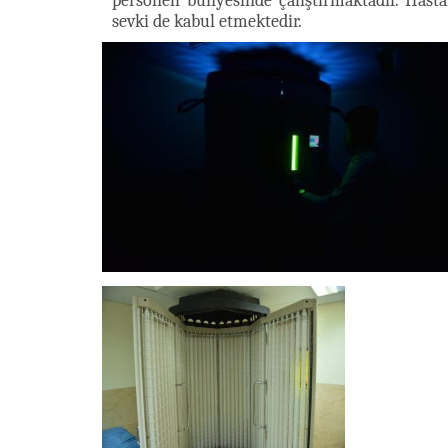
personeli bünyesinde çalıştırmaktadır. Hast
sevki de kabul etmektedir.