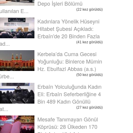
Depo İşleri Bölümü
ullanılan E...
(22 kez görüldü)
Kadınlara Yönelik Hüseyni
Hitabet Şubesi Açıkladı:
Erbaîn'de 20 Binden Fazla
ad...
(41 kez görüldü)
Kerbela’da Cuma Gecesi
Yoğunluğu: Binlerce Mümin
Hz. Ebulfazl Abbas (a.s.)
ürbe...
(50 kez görüldü)
Erbaîn Yolculuğunda Kadın
Eli: Erbaîn Seferberliğine 4
Bin 489 Kadın Gönüllü
t...
(27 kez görüldü)
Mesafe Tanımayan Gönül
Köprüsü: 28 Ülkeden 170