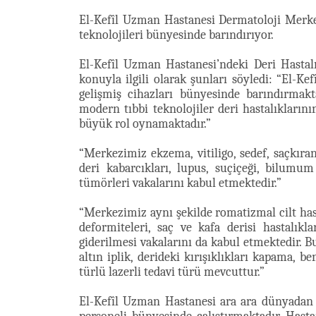
El-Kefîl Uzman Hastanesi Dermatoloji Merkez
teknolojileri bünyesinde barındırıyor.
El-Kefîl Uzman Hastanesi’ndeki Deri Hastalı
konuyla ilgili olarak şunları söyledi: “El-
gelişmiş cihazları bünyesinde barındırmak
modern tıbbi teknolojiler deri hastalıkları
büyük rol oynamaktadır.”
“Merkezimiz ekzema, vitiligo, sedef, saçkıran,
deri kabarcıkları, lupus, suçiçeği, bilumu
tümörleri vakalarını kabul etmektedir.”
“Merkezimiz aynı şekilde romatizmal cilt hasta
deformiteleri, saç ve kafa derisi hastalıkl
giderilmesi vakalarını da kabul etmektedir. 
altın iplik, derideki kırışıklıkları kapama, 
türlü lazerli tedavi türü mevcuttur.”
El-Kefîl Uzman Hastanesi ara ara dünyadan 