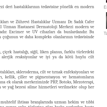
E
i deri hastalıklarının tedavisine yönelik en modern
kları ve Zührevi Hastalıklar Uzmanı Dr. Sadık Cafer
Kefîl Uzman Hastanesi Dermatoloji Merkezi modern ve
tadır. Excimer ve UV cihazları da bunlardandır. Bu
T
nın çoğunun ve daha kompleks olanlarının tedavisinde
 çiçek hastalığı, siğil, liken planus, farklu türlerdeki
m alerjik reaksiyonlar ve iyi ya da kötü huylu cilt
lıkları, skleroderma, cilt ve tırnak enfeksiyonları ve
arı, kellik, çiller ve pigmentasyon ve hematomların
Buna ek olarak merkezimizde PRP, Botoks, Mezoterapi,
ben ve yağ bezesi silme hizmetleri verilmekte olup her
muhtelif ihtisas branşlarında uzman hekim ve tıbbi