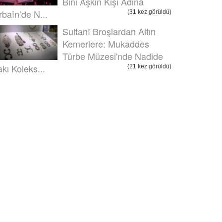
Bini Aşkın Kişi Adına
rbaîn’de N...
(31 kez görüldü)
Sultanî Broşlardan Altın
Kemerlere: Mukaddes
Türbe Müzesi'nde Nadide
akı Koleks...
(21 kez görüldü)