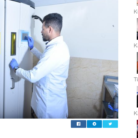
K
K
T
Ka