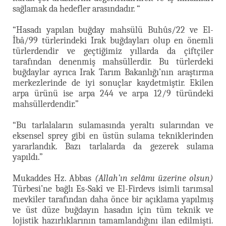
sağlamak da hedefler arasındadır. “
“Hasadı yapılan buğday mahsülü Buhûs/22 ve El-
İbâ/99 türlerindeki Irak buğdayları olup en önemli
türlerdendir ve geçtiğimiz yıllarda da çiftçiler
tarafından denenmiş mahsüllerdir. Bu türlerdeki
buğdaylar ayrıca Irak Tarım Bakanlığı’nın araştırma
merkezlerinde de iyi sonuçlar kaydetmiştir. Ekilen
arpa ürünü ise arpa 244 ve arpa 12/9 türündeki
mahsüllerdendir.”
“Bu tarlalaların sulamasında yeraltı sularından ve
eksensel sprey gibi en üstün sulama tekniklerinden
yararlandık. Bazı tarlalarda da gezerek sulama
yapıldı.”
Mukaddes Hz. Abbas
(Allah’ın selâmı üzerine olsun)
Türbesi’ne bağlı Es-Sakî ve El-Firdevs isimli tarımsal
mevkiler tarafından daha önce bir açıklama yapılmış
ve üst düze buğdayın hasadın için tüm teknik ve
lojistik hazırlıklarının tamamlandığını ilan edilmişti.