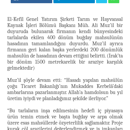
El-Kefîl Genel Yatırım Şirketi Tarım ve Hayvansal
Kaynak İşleri Bölümü Başkanı Müh. Ali Muz’il bir
duyuruda bulunarak firmanın kendi bünyesindeki
tarlalarda ekilen 400 dönüm buğday mahsulünün
hasadının tamamlandığını duyurdu. Muz’il ayrıca
firmanın geri kalan başka yerlerdeki 200 dönümlük
mahsulün de hasadının devam ettiğini belirtti. (Irak’ta
bir dönüm 1500 metrekarelik bir araziye karşılık
gelmektedir)
Muz’il şöyle devam etti: “Hasadı yapılan mahsülün
çoğu Ticaret Bakanlığı’nın Mukaddes Kerbelâ’daki
ambarlarına pazarlanmıştır. Allah’a hamdolsun bu yıl
üretim iyiydi ve planladığımız şekilde ilerliyor.”
“Bu tarlaların inşa edilmesinin hedefi iç piyasaya
ürün temin etmek ve başta buğday ve arpa olmak
üzere esas mahsüllerde özyeterlilik sağlamaktır. Proje
kurak çöl arazilerini değerlendirmek ve iş imkanları