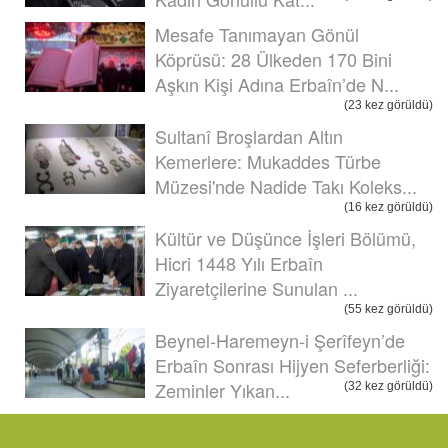
Mesafe Tanımayan Gönül
Köprüsü: 28 Ülkeden 170 Bini
Aşkın Kişi Adına Erbaîn’de N...
(23 kez görüldü)
Sultanî Broşlardan Altın
Kemerlere: Mukaddes Türbe
Müzesi'nde Nadide Takı Koleks...
(16 kez görüldü)
Kültür ve Düşünce İşleri Bölümü,
Hicri 1448 Yılı Erbaîn
Ziyaretçilerine Sunulan ...
(55 kez görüldü)
Beynel-Haremeyn-i Şerîfeyn’de
Erbaîn Sonrası Hijyen Seferberliği:
Zeminler Yıkan...
(32 kez görüldü)