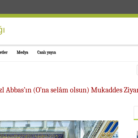
etler
Medya
Canlı yayın
azl Abbas’ın (O’na selâm olsun) Mukaddes Ziy