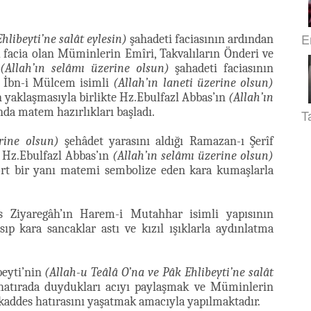
E
hlibeyti’ne salât eylesin)
şahadeti faciasının ardından
facia olan Müminlerin Emîri, Takvalıların Önderi ve
n
(Allah’ın selâmı üzerine olsun)
şahadeti faciasının
tı İbn-i Mülcem isimli
(Allah’ın laneti üzerine olsun)
ın yaklaşmasıyla birlikte Hz.Ebulfazl Abbas’ın
(Allah’ın
da matem hazırlıkları başladı.
T
rine olsun)
şehâdet yarasını aldığı Ramazan-ı Şerîf
e Hz.Ebulfazl Abbas’ın
(Allah’ın selâmı üzerine olsun)
rt bir yanı matemi sembolize eden kara kumaşlarla
Ziyaregâh’ın Harem-i Mutahhar isimli yapısının
sıp kara sancaklar astı ve kızıl ışıklarla aydınlatma
beyti’nin
(Allah-u Teâlâ O’na ve Pâk Ehlibeyti’ne salât
 hatırada duydukları acıyı paylaşmak ve Müminlerin
ddes hatırasını yaşatmak amacıyla yapılmaktadır.