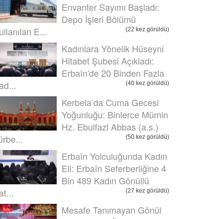
Envanter Sayımı Başladı:
Depo İşleri Bölümü
ullanılan E...
(22 kez görüldü)
Kadınlara Yönelik Hüseyni
Hitabet Şubesi Açıkladı:
Erbaîn'de 20 Binden Fazla
ad...
(40 kez görüldü)
Kerbela’da Cuma Gecesi
Yoğunluğu: Binlerce Mümin
Hz. Ebulfazl Abbas (a.s.)
ürbe...
(50 kez görüldü)
Erbaîn Yolculuğunda Kadın
Eli: Erbaîn Seferberliğine 4
Bin 489 Kadın Gönüllü
t...
(27 kez görüldü)
Mesafe Tanımayan Gönül