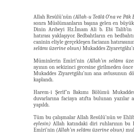
Allah Resûlü’nün
(Allah-u Teâlâ O’na ve Pâk E
sonra Müslümanların başına gelen en büyük 
Dinin Arıbeyi Hz.İmam Ali b. Ebi Talib’i
hatırası yaklaşıyor. Bedbahtların en bedbah
caninin eliyle gerçekleşen facianın hatırasın
selâmı üzerine olsun)
Mukaddes Ziyaretgâhı’n
Müminlerin Emîri’nin
(Allah’ın selâmı üze
ayının on sekizinci gecesine girilmeden önc
Mukaddes Ziyaretgâhı’nın ana avlusunun dö
kaplandı.
Harem-i Şerîf’n Bakımı Bölümü Mukaddes 
duvarlarına faciaya atıfta bulunan yazılar a
yapıldı.
Tüm bu çalışmalar Allah Resûlü’nün ve Ehli
eylesin)
Allah katındaki diri ruhlarının bu
Emîri’nin
(Allah’ın selâmı üzerine olsun)
muka