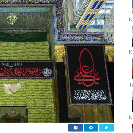
K
K
T
Ka