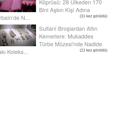
Köprüsü: 28 Ülkeden 170
Bini Aşkın Kişi Adına
rbaîn’de N...
(31 kez görüldü)
Sultanî Broşlardan Altın
Kemerlere: Mukaddes
Türbe Müzesi'nde Nadide
akı Koleks...
(21 kez görüldü)