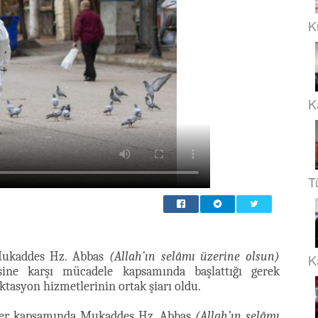
K
K
T
 Mukaddes Hz. Abbas
(Allah’ın selâmı üzerine olsun)
Ka
sine karşı mücadele kapsamında başlattığı gerek
ktasyon hizmetlerinin ortak şiarı oldu.
mler kapsamında Mukaddes Hz. Abbas
(Allah’ın selâmı