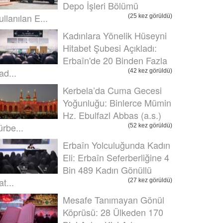
Depo İşleri Bölümü
ullanılan E...
(25 kez görüldü)
Kadınlara Yönelik Hüseyni
Hitabet Şubesi Açıkladı:
Erbaîn'de 20 Binden Fazla
ad...
(42 kez görüldü)
Kerbela’da Cuma Gecesi
Yoğunluğu: Binlerce Mümin
Hz. Ebulfazl Abbas (a.s.)
ürbe...
(52 kez görüldü)
Erbaîn Yolculuğunda Kadın
Eli: Erbaîn Seferberliğine 4
Bin 489 Kadın Gönüllü
t...
(27 kez görüldü)
Mesafe Tanımayan Gönül
Köprüsü: 28 Ülkeden 170