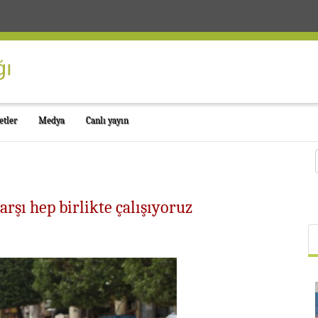
etler
Medya
Canlı yayın
rşı hep birlikte çalışıyoruz