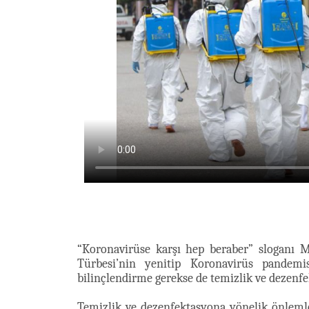
“Koronavirüse karşı hep beraber” sloganı
Türbesi’nin yenitip Koronavirüs pandemi
bilinçlendirme gerekse de temizlik ve dezenfe
Temizlik ve dezenfektasyona yönelik önle