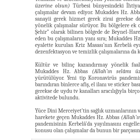
üzerine olsun)
Türbesi bünyesindeki İhtiyat
çalışmalar devam ediyor. Mukaddes Hz. Ab
sanayii gerek hizmet gerek zirai gerekse d
yönelik çalışmalar sürüyor. Bu bölgelere e
Şehir” olarak bilinen bölgede de Beynel-Ha
eden bu çalışmaların yanı sıra; Mukaddes H
eyalette kurulan Kriz Masası’nın Kerbelâ ey
dezenfektasyon ve temizlik çalışmalarına da 
Kültür ve bilinç kazandırmay yönelik faal
Mukaddes Hz. Abbas
(Allah’ın selâmı ü
yürütülüyor. Yeni tip Koronavirüs pandemisi
barındıran binlerce afiş, el ilanı ve sticker b
gerekse de uydu tv kanalları aracılığıyla bir
aktivitede bulundu.
Yüce Dini Merceiyet’tin sağlık uzmanlarının v
harekete geçen Mukaddes Hz. Abbas
(Allah’ı
pandemisinin Kerbelâ’da yayılmasını engel
konusu olan çalışmalar da bunun bir parçasın