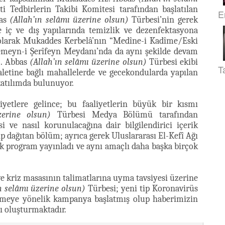
i Tedbirlerin Takibi Komitesi tarafından başlatılan
E
bas
(Allah’ın selâmı üzerine olsun)
Türbesi’nin gerek
e iç ve dış yapılarında temizlik ve dezenfektasyona
k olarak Mukaddes Kerbelâ’nın “Medîne-i Kadîme/Eski
remeyn-i Şerîfeyn Meydanı’nda da aynı şekilde devam
z. Abbas
(Allah’ın selâmı üzerine olsun)
Türbesi ekibi
T
aletine bağlı mahallelerde ve gecekondularda yapılan
katılımda bulunuyor.
iyetlere gelince; bu faaliyetlerin büyük bir kısmı
zerine olsun)
Türbesi Medya Bölümü tarafından
 ve nasıl korunulacağına dair bilgilendirici içerik
asıp dağıtan bölüm; ayrıca gerek Uluslararası El-Kefî Ağı
çok program yayınladı ve aynı amaçlı daha başka birçok
e kriz masasının talimatlarına uyma tavsiyesi üzerine
n selâmı üzerine olsun)
Türbesi; yeni tip Koronavirüs
lemeye yönelik kampanya başlatmış olup haberimizin
ı oluşturmaktadır.