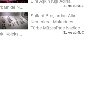
Bini Aşkın Kişi Adına
rbaîn’de N...
(31 kez görüldü)
Sultanî Broşlardan Altın
Kemerlere: Mukaddes
Türbe Müzesi'nde Nadide
akı Koleks...
(21 kez görüldü)