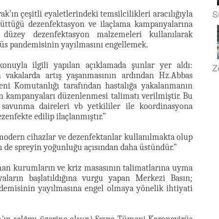
S
’ın çeşitli eyaletlerindeki temsilcilikleri aracılığıyla
ürüttüğü dezenfektasyon ve ilaçlama kampanyalarına
düzey dezenfektasyon malzemeleri kullanılarak
rüs pandemisinin yayılmasını engellemek.
onuyla ilgili yapılan açıklamada şunlar yer aldı:
Z
 vakalarda artış yaşanmasının ardından Hz.Abbas
i Komutanlığı tarafından hastalığa yakalanmanın
n kampanyaları düzenlenmesi talimatı verilmiştir. Bu
 savunma daireleri vb yetkililer ile koordinasyona
zenfekte edilip ilaçlanmıştır.”
odern cihazlar ve dezenfektanlar kullanılmakta olup
em de spreyin yoğunluğu açısından daha üstündür.”
man kurumların ve kriz masasının talimatlarına uyma
aların başlatıldığına vurgu yapan Merkezi Basın;
emisinin yayılmasına engel olmaya yönelik ihtiyati