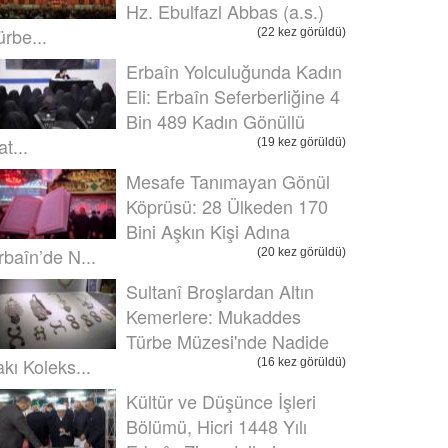
Hz. Ebulfazl Abbas (a.s.)
ürbe...
(22 kez görüldü)
Erbaîn Yolculuğunda Kadın
Eli: Erbaîn Seferberliğine 4
Bin 489 Kadın Gönüllü
t...
(19 kez görüldü)
Mesafe Tanımayan Gönül
Köprüsü: 28 Ülkeden 170
Bini Aşkın Kişi Adına
rbaîn’de N...
(20 kez görüldü)
Sultanî Broşlardan Altın
Kemerlere: Mukaddes
Türbe Müzesi'nde Nadide
akı Koleks...
(16 kez görüldü)
Kültür ve Düşünce İşleri
Bölümü, Hicri 1448 Yılı