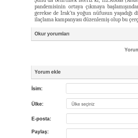
Şunu da belirtmek isteriz ki; Hz.Abbas
(Alla
pandemisinin ortaya çıkmaya başlamışında
gerekse de Irak’ta yoğun nüfusun yaşadığı d
ilaçlama kampanyası düzenlemiş olup bu çerç
Okur yorumları
Yoru
Yorum ekle
İsim:
Ülke:
E-posta:
Paylaş: