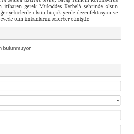
h’ın selâmı üzerine olsun)
Savaş Tümeni Koronavirüs
n itibaren gerek Mukaddes Kerbelâ şehrinde olsun
iğer şehirlerde olsun birçok yerde dezenfektasyon ve
evede tüm imkanlarını seferber etmiştir.
m bulunmuyor