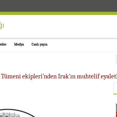
etler
Medya
Canlı yayın
 Tümeni ekipleri’nden Irak’ın muhtelif eyale