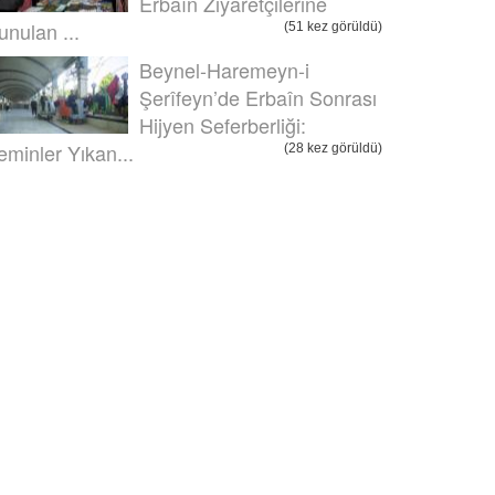
Erbaîn Ziyaretçilerine
unulan ...
(51 kez görüldü)
Beynel-Haremeyn-i
Şerîfeyn’de Erbaîn Sonrası
Hijyen Seferberliği:
eminler Yıkan...
(28 kez görüldü)