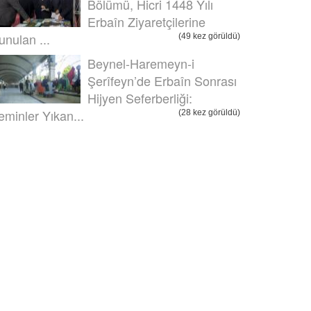
Bölümü, Hicri 1448 Yılı
Erbaîn Ziyaretçilerine
unulan ...
(49 kez görüldü)
Beynel-Haremeyn-i
Şerîfeyn’de Erbaîn Sonrası
Hijyen Seferberliği:
eminler Yıkan...
(28 kez görüldü)