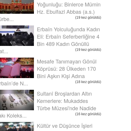
Yoğunluğu: Binlerce Mümin
Hz. Ebulfazl Abbas (a.s.)
ürbe...
(19 kez görüldü)
Erbaîn Yolculuğunda Kadın
Eli: Erbaîn Seferberliğine 4
Bin 489 Kadın Gönüllü
t...
(19 kez görüldü)
Mesafe Tanımayan Gönül
Köprüsü: 28 Ülkeden 170
Bini Aşkın Kişi Adına
rbaîn’de N...
(18 kez görüldü)
Sultanî Broşlardan Altın
Kemerlere: Mukaddes
Türbe Müzesi'nde Nadide
akı Koleks...
(16 kez görüldü)
Kültür ve Düşünce İşleri