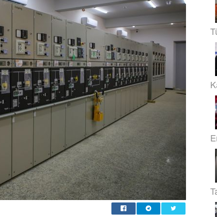
T
Ka
E
T