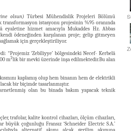
S
rine olsun)
Türbesi Mühendislik Projeleri Bölümü
rik transformasyon istasyonu projesinin %95 oranında
â eyaletine hizmet amacıyla Mukaddes Hz. Abbas
kendi ödeneğinden karşılanan proje; gelip gitmeyen
sağlamak için gerçekleştiriliyor.
Z
yledi: “Projemiz ‘Zebîliyye’ bölgesindeki Necef- Kerbelâ
2
000 m
lik bir mevki üzerinde inşa edilmektedir.Bu alan
 kısmını kaplamış olup hem binanın hem de elektrikli
lacak bir biçimde tasarlanmıştır.
 kenetlenmiş olan bu binada bakım yapacak teknik
er, trafolar, kalite kontrol cihazları, ölçüm cihazları,
ar büyük çoğunluğu Fransız ‘Schneider Electric S.A.’
cılığıyla alternatif akımı alçak gerilim akımına