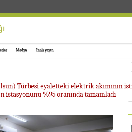
etler
Medya
Canlı yayın
sun) Türbesi eyaletteki elektrik akımının is
on istasyonunu %95 oranında tamamladı