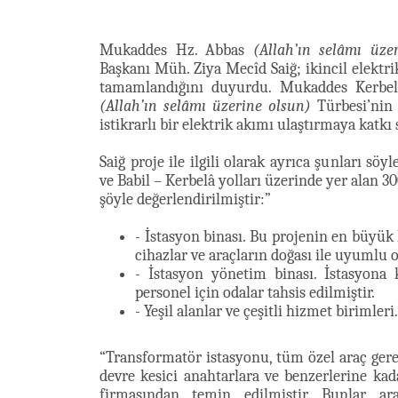
Mukaddes Hz. Abbas
(Allah’ın selâmı üze
Başkanı Müh. Ziya Mecîd Saiğ; ikincil elekt
tamamlandığını duyurdu. Mukaddes Kerbel
(Allah’ın selâmı üzerine olsun)
Türbesi’nin 
istikrarlı bir elektrik akımı ulaştırmaya katkı 
Saiğ proje ile ilgili olarak ayrıca şunları sö
ve Babil – Kerbelâ yolları üzerinde yer alan 3
şöyle değerlendirilmiştir:”
- İstasyon binası. Bu projenin en büyük
cihazlar ve araçların doğası ile uyumlu o
- İstasyon yönetim binası. İstasyona
personel için odalar tahsis edilmiştir.
- Yeşil alanlar ve çeşitli hizmet birimleri.
“Transformatör istasyonu, tüm özel araç gereçl
devre kesici anahtarlara ve benzerlerine kad
firmasından temin edilmiştir. Bunlar ara