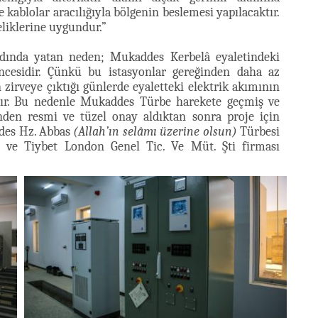
e kablolar aracılığıyla bölgenin beslemesi yapılacaktır.
eliklerine uygundur.”
rdında yatan neden; Mukaddes Kerbelâ eyaletindeki
ncesidir. Çünkü bu istasyonlar gereğinden daha az
 zirveye çıktığı günlerde eyaletteki elektrik akımının
adır. Bu nedenle Mukaddes Türbe harekete geçmiş ve
’nden resmi ve tüzel onay aldıktan sonra proje için
ddes Hz. Abbas
(Allah’ın selâmı üzerine olsun)
Türbesi
 ve Tiybet London Genel Tic. Ve Müt. Şti firması