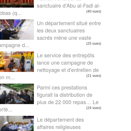
sanctuaire d'Abu al-Fadl al-
bbas (q...
(40 vues)
Un département situé entre
les deux sanctuaires
sacrés mène une vaste
ampagne d...
(25 vues)
Le service des entrepôts
lance une campagne de
nettoyage et d'entretien de
on m...
(21 vues)
Parmi ces prestations
figurait la distribution de
plus de 22 000 repas… Le
rtè...
(24 vues)
Le département des
affaires religieuses