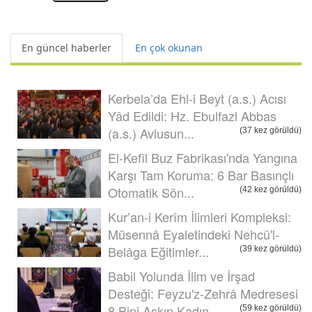
En güncel haberler
En çok okunan
Kerbela’da Ehl-i Beyt (a.s.) Acısı
Yâd Edildi: Hz. Ebulfazl Abbas
(a.s.) Avlusun...
(37 kez görüldü)
El-Kefîl Buz Fabrikası'nda Yangına
Karşı Tam Koruma: 6 Bar Basınçlı
Otomatik Sön...
(42 kez görüldü)
Kur’an-i Kerîm İlimleri Kompleksi:
Müsennâ Eyaletindeki Nehcü'l-
Belâga Eğitimler...
(39 kez görüldü)
Babil Yolunda İlim ve İrşad
Desteği: Feyzu'z-Zehrâ Medresesi
8 Bini Aşkın Kadın ...
(59 kez görüldü)