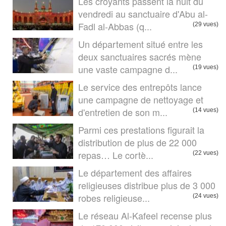
Les croyants passent la nuit du
vendredi au sanctuaire d'Abu al-
Fadl al-Abbas (q...
(29 vues)
Un département situé entre les
deux sanctuaires sacrés mène
une vaste campagne d...
(19 vues)
Le service des entrepôts lance
une campagne de nettoyage et
d'entretien de son m...
(14 vues)
Parmi ces prestations figurait la
distribution de plus de 22 000
repas… Le cortè...
(22 vues)
Le département des affaires
religieuses distribue plus de 3 000
robes religieuse...
(24 vues)
Le réseau Al-Kafeel recense plus