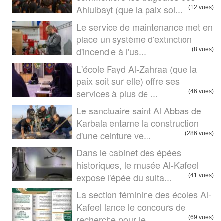
Ahlulbayt (que la paix soi...
(12 vues)
Le service de maintenance met en
place un système d'extinction
d'incendie à l'us...
(8 vues)
L'école Fayd Al-Zahraa (que la
paix soit sur elle) offre ses
services à plus de ...
(46 vues)
Le sanctuaire saint Al Abbas de
Karbala entame la construction
d'une ceinture ve...
(286 vues)
Dans le cabinet des épées
historiques, le musée Al-Kafeel
expose l'épée du sulta...
(41 vues)
La section féminine des écoles Al-
Kafeel lance le concours de
recherche pour le ...
(69 vues)