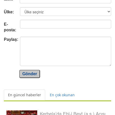
Ülke:
E-
posta:
Paylaş:
Gönder
En güncel haberler
En çok okunan
Kerbela’da Ehl-i Beyt (a.s.) Acısı