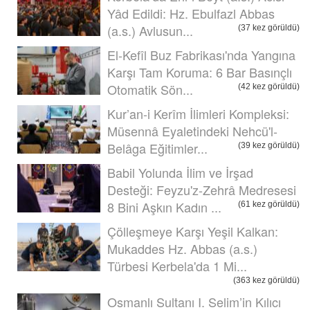
Yâd Edildi: Hz. Ebulfazl Abbas
(a.s.) Avlusun...
(37 kez görüldü)
El-Kefîl Buz Fabrikası'nda Yangına
Karşı Tam Koruma: 6 Bar Basınçlı
Otomatik Sön...
(42 kez görüldü)
Kur’an-i Kerîm İlimleri Kompleksi:
Müsennâ Eyaletindeki Nehcü'l-
Belâga Eğitimler...
(39 kez görüldü)
Babil Yolunda İlim ve İrşad
Desteği: Feyzu'z-Zehrâ Medresesi
8 Bini Aşkın Kadın ...
(61 kez görüldü)
Çölleşmeye Karşı Yeşil Kalkan:
Mukaddes Hz. Abbas (a.s.)
Türbesi Kerbela'da 1 Mi...
(363 kez görüldü)
Osmanlı Sultanı I. Selim’in Kılıcı