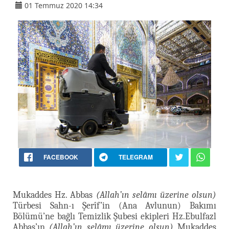
01 Temmuz 2020 14:34
FACEBOOK
TELEGRAM
Mukaddes Hz. Abbas
(Allah’ın selâmı üzerine olsun)
Türbesi Sahn-ı Şerîf’in (Ana Avlunun) Bakımı
Bölümü’ne bağlı Temizlik Şubesi ekipleri Hz.Ebulfazl
Abbas’ın
(Allah’ın selâmı üzerine olsun)
Mukaddes