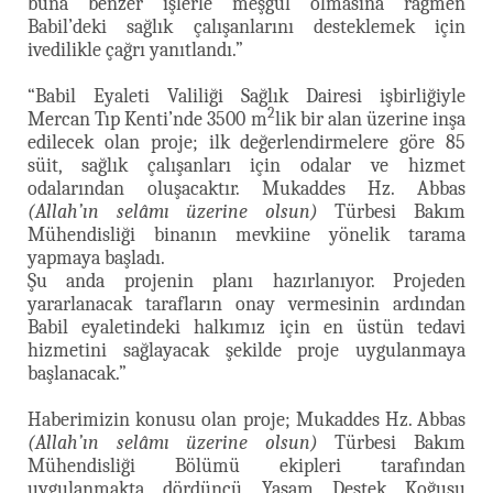
buna benzer işlerle meşgul olmasına rağmen
Babil’deki sağlık çalışanlarını desteklemek için
ivedilikle çağrı yanıtlandı.”
“Babil Eyaleti Valiliği Sağlık Dairesi işbirliğiyle
2
Mercan Tıp Kenti’nde 3500 m
lik bir alan üzerine inşa
edilecek olan proje; ilk değerlendirmelere göre 85
süit, sağlık çalışanları için odalar ve hizmet
odalarından oluşacaktır. Mukaddes Hz. Abbas
(Allah’ın selâmı üzerine olsun)
Türbesi Bakım
Mühendisliği binanın mevkiine yönelik tarama
yapmaya başladı.
Şu anda projenin planı hazırlanıyor. Projeden
yararlanacak tarafların onay vermesinin ardından
Babil eyaletindeki halkımız için en üstün tedavi
hizmetini sağlayacak şekilde proje uygulanmaya
başlanacak.”
Haberimizin konusu olan proje; Mukaddes Hz. Abbas
(Allah’ın selâmı üzerine olsun)
Türbesi Bakım
Mühendisliği Bölümü ekipleri tarafından
uygulanmakta dördüncü Yaşam Destek Koğuşu