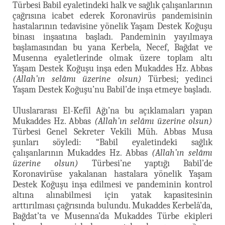
Türbesi Babil eyaletindeki halk ve sağlık çalışanlarının
çağrısına icabet ederek Koronavirüs pandemisinin
hastalarının tedavisine yönelik Yaşam Destek Koğuşu
binası inşaatına başladı. Pandeminin yayılmaya
başlamasından bu yana Kerbela, Necef, Bağdat ve
Musenna eyaletlerinde olmak üzere toplam altı
Yaşam Destek Koğuşu inşa eden Mukaddes Hz. Abbas
(Allah’ın selâmı üzerine olsun)
Türbesi; yedinci
Yaşam Destek Koğuşu’nu Babil’de inşa etmeye başladı.
Uluslararası El-Kefîl Ağı’na bu açıklamaları yapan
Mukaddes Hz. Abbas
(Allah’ın selâmı üzerine olsun)
Türbesi Genel Sekreter Vekîli Müh. Abbas Musa
şunları söyledi: “Babil eyaletindeki sağlık
çalışanlarının Mukaddes Hz. Abbas
(Allah’ın selâmı
üzerine olsun)
Türbesi’ne yaptığı Babil’de
Koronavirüse yakalanan hastalara yönelik Yaşam
Destek Koğuşu inşa edilmesi ve pandeminin kontrol
altına alınabilmesi için yatak kapasitesinin
arttırılması çağrısında bulundu. Mukaddes Kerbelâ’da,
Bağdat’ta ve Musenna’da Mukaddes Türbe ekipleri