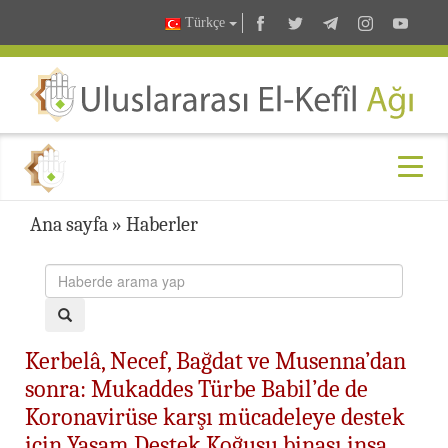
Türkçe
Ana sayfa
»
Haberler
Kerbelâ, Necef, Bağdat ve Musenna’dan
sonra: Mukaddes Türbe Babil’de de
Koronavirüse karşı mücadeleye destek
için Yaşam Destek Koğuşu binası inşa