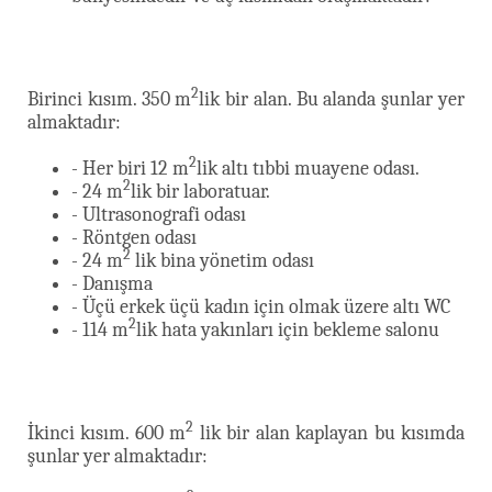
2
Birinci kısım. 350 m
lik bir alan. Bu alanda şunlar yer
almaktadır:
2
- Her biri 12 m
lik altı tıbbi muayene odası.
2
- 24 m
lik bir laboratuar.
- Ultrasonografi odası
- Röntgen odası
2
- 24 m
lik bina yönetim odası
- Danışma
- Üçü erkek üçü kadın için olmak üzere altı WC
2
- 114 m
lik hata yakınları için bekleme salonu
2
İkinci kısım. 600 m
lik bir alan kaplayan bu kısımda
şunlar yer almaktadır: