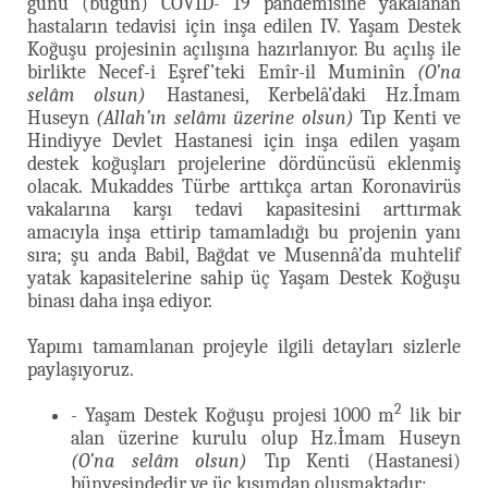
günü (bugün) COVID- 19 pandemisine yakalanan
hastaların tedavisi için inşa edilen IV. Yaşam Destek
Koğuşu projesinin açılışına hazırlanıyor. Bu açılış ile
birlikte Necef-i Eşref’teki Emîr-il Muminîn
(O’na
selâm olsun)
Hastanesi, Kerbelâ’daki Hz.İmam
Huseyn
(Allah’ın selâmı üzerine olsun)
Tıp Kenti ve
Hindiyye Devlet Hastanesi için inşa edilen yaşam
destek koğuşları projelerine dördüncüsü eklenmiş
olacak. Mukaddes Türbe arttıkça artan Koronavirüs
vakalarına karşı tedavi kapasitesini arttırmak
amacıyla inşa ettirip tamamladığı bu projenin yanı
sıra; şu anda Babil, Bağdat ve Musennâ’da muhtelif
yatak kapasitelerine sahip üç Yaşam Destek Koğuşu
binası daha inşa ediyor.
Yapımı tamamlanan projeyle ilgili detayları sizlerle
paylaşıyoruz.
2
- Yaşam Destek Koğuşu projesi 1000 m
lik bir
alan üzerine kurulu olup Hz.İmam Huseyn
(O’na selâm olsun)
Tıp Kenti (Hastanesi)
bünyesindedir ve üç kısımdan oluşmaktadır: