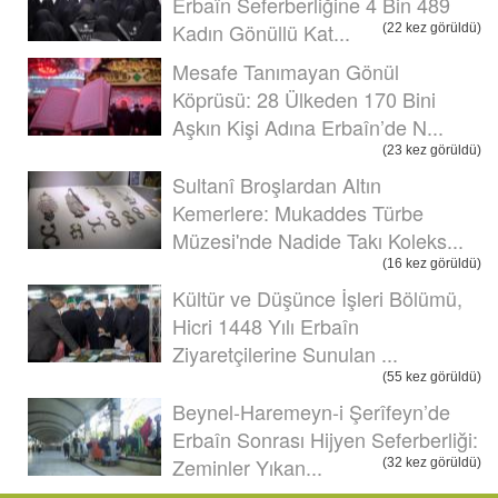
Erbaîn Seferberliğine 4 Bin 489
Kadın Gönüllü Kat...
(22 kez görüldü)
Mesafe Tanımayan Gönül
Köprüsü: 28 Ülkeden 170 Bini
Aşkın Kişi Adına Erbaîn’de N...
(23 kez görüldü)
Sultanî Broşlardan Altın
Kemerlere: Mukaddes Türbe
Müzesi'nde Nadide Takı Koleks...
(16 kez görüldü)
Kültür ve Düşünce İşleri Bölümü,
Hicri 1448 Yılı Erbaîn
Ziyaretçilerine Sunulan ...
(55 kez görüldü)
Beynel-Haremeyn-i Şerîfeyn’de
Erbaîn Sonrası Hijyen Seferberliği:
Zeminler Yıkan...
(32 kez görüldü)