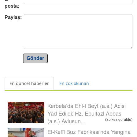
posta:
Paylaş:
Gönder
En güncel haberler
En çok okunan
Kerbela’da Ehl-i Beyt (a.s.) Acısı
Yâd Edildi: Hz. Ebulfazl Abbas
(a.s.) Avlusun...
(35 kez görüldü)
El-Kefîl Buz Fabrikası'nda Yangına