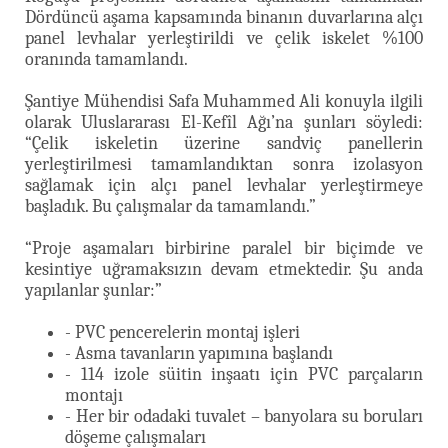
Dördüncü aşama kapsamında binanın duvarlarına alçı
panel levhalar yerleştirildi ve çelik iskelet %100
oranında tamamlandı.
Şantiye Mühendisi Safa Muhammed Ali konuyla ilgili
olarak Uluslararası El-Kefîl Ağı’na şunları söyledi:
“Çelik iskeletin üzerine sandviç panellerin
yerleştirilmesi tamamlandıktan sonra izolasyon
sağlamak için alçı panel levhalar yerleştirmeye
başladık. Bu çalışmalar da tamamlandı.”
“Proje aşamaları birbirine paralel bir biçimde ve
kesintiye uğramaksızın devam etmektedir. Şu anda
yapılanlar şunlar:”
- PVC pencerelerin montaj işleri
- Asma tavanların yapımına başlandı
- 114 izole süitin inşaatı için PVC parçaların
montajı
- Her bir odadaki tuvalet – banyolara su boruları
döşeme çalışmaları