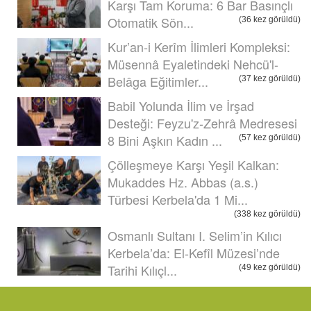
Karşı Tam Koruma: 6 Bar Basınçlı
Otomatik Sön...
(36 kez görüldü)
Kur’an-i Kerîm İlimleri Kompleksi:
Müsennâ Eyaletindeki Nehcü'l-
Belâga Eğitimler...
(37 kez görüldü)
Babil Yolunda İlim ve İrşad
Desteği: Feyzu'z-Zehrâ Medresesi
8 Bini Aşkın Kadın ...
(57 kez görüldü)
Çölleşmeye Karşı Yeşil Kalkan:
Mukaddes Hz. Abbas (a.s.)
Türbesi Kerbela'da 1 Mi...
(338 kez görüldü)
Osmanlı Sultanı I. Selim’in Kılıcı
Kerbela’da: El-Kefîl Müzesi’nde
Tarihi Kılıçl...
(49 kez görüldü)