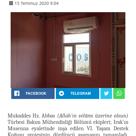
15 Temmuz 2020 9:04
FACEBOOK
TELEGRAM
Mukaddes Hz. Abbas
(Allah’ın selâmı üzerine olsun)
Türbesi Bakım Mühendisliği Bölümü ekipleri; Irak’ın
Musenna eyaletinde inşa edilen VI. Yaşam Destek
Koğuşu projesinin dördüncü aşamasını tamamladı.