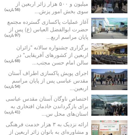
میلیون و ۵۰۰ هزار زائر اربعین از
سوی بخش امور پزش...
(56 بازدید)
آغاز عملیات پاکسازی گسترده مجتمع
حضرت ابوالفضل العباس (ع) پس از
پایان مراسم اربع...
(97 بازدید)
برگزاری جشنواره سالانه "زائران
اربعین از کشورهای آفریقایی" در
سالن امام حسن مجتب...
(68 بازدید)
اجرای پویش پاکسازی اطراف آستان
مقدس عباسی پس از پایان مراسم
اربعین...
(54 بازدید)
اختصاص ناوگان آستان مقدس عباسی
برای بازگرداندن خادمان افتخاری به
استان‌های محل س...
(41 بازدید)
ارائه نزدیک به ۳ هزار خدمت فرهنگی
و مشاوره‌ای به بانوان زائر اربعین از