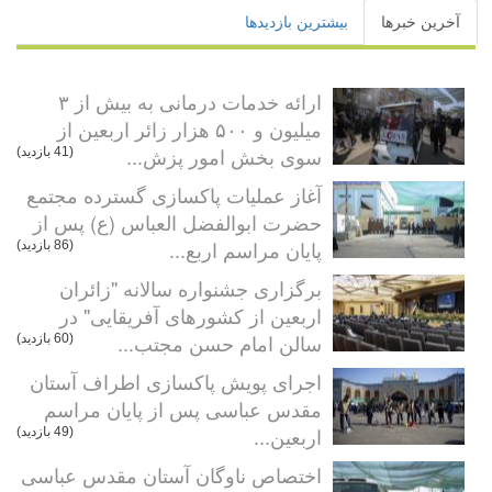
آخرین خبرها
بیشترین بازدیدها
ارائه خدمات درمانی به بیش از ۳
میلیون و ۵۰۰ هزار زائر اربعین از
سوی بخش امور پزش...
(41 بازدید)
آغاز عملیات پاکسازی گسترده مجتمع
حضرت ابوالفضل العباس (ع) پس از
پایان مراسم اربع...
(86 بازدید)
برگزاری جشنواره سالانه "زائران
اربعین از کشورهای آفریقایی" در
سالن امام حسن مجتب...
(60 بازدید)
اجرای پویش پاکسازی اطراف آستان
مقدس عباسی پس از پایان مراسم
اربعین...
(49 بازدید)
اختصاص ناوگان آستان مقدس عباسی