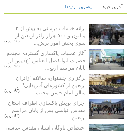
آخرین خبرها
بیشترین بازدیدها
ارائه خدمات درمانی به بیش از ۳
میلیون و ۵۰۰ هزار زائر اربعین از
سوی بخش امور پزش...
(56 بازدید)
آغاز عملیات پاکسازی گسترده مجتمع
حضرت ابوالفضل العباس (ع) پس از
پایان مراسم اربع...
(93 بازدید)
برگزاری جشنواره سالانه "زائران
اربعین از کشورهای آفریقایی" در
سالن امام حسن مجتب...
(68 بازدید)
اجرای پویش پاکسازی اطراف آستان
مقدس عباسی پس از پایان مراسم
اربعین...
(54 بازدید)
اختصاص ناوگان آستان مقدس عباسی