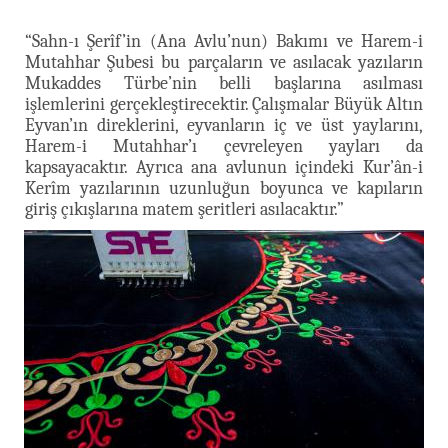
“Sahn-ı Şerîf’in (Ana Avlu’nun) Bakımı ve Harem-i
Mutahhar Şubesi bu parçaların ve asılacak yazıların
Mukaddes Türbe’nin belli başlarına asılması
işlemlerini gerçekleştirecektir. Çalışmalar Büyük Altın
Eyvan’ın direklerini, eyvanların iç ve üst yaylarını,
Harem-i Mutahhar’ı çevreleyen yayları da
kapsayacaktır. Ayrıca ana avlunun içindeki Kur’ân-i
Kerîm yazılarının uzunluğun boyunca ve kapıların
giriş çıkışlarına matem şeritleri asılacaktır.”