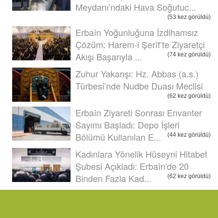
Meydanı’ndaki Hava Soğutuc...
(53 kez görüldü)
Erbaîn Yoğunluğuna İzdihamsız
Çözüm: Harem-i Şerîf’te Ziyaretçi
Akışı Başarıyla ...
(74 kez görüldü)
Zuhur Yakarışı: Hz. Abbas (a.s.)
Türbesi’nde Nudbe Duası Meclisi
(62 kez görüldü)
Erbaîn Ziyareti Sonrası Envanter
Sayımı Başladı: Depo İşleri
Bölümü Kullanılan E...
(44 kez görüldü)
Kadınlara Yönelik Hüseyni Hitabet
Şubesi Açıkladı: Erbaîn'de 20
Binden Fazla Kad...
(62 kez görüldü)