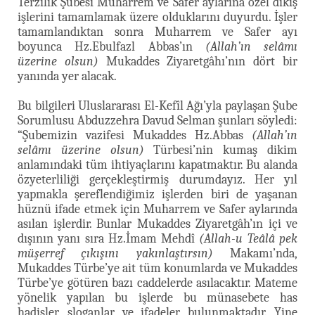
Terzilik Şubesi Muharrem ve Safer aylarına özel dikiş
işlerini tamamlamak üzere olduklarını duyurdu. İşler
tamamlandıktan sonra Muharrem ve Safer ayı
boyunca Hz.Ebulfazl Abbas’ın
(Allah’ın selâmı
üzerine olsun)
Mukaddes Ziyaretgâhı’nın dört bir
yanında yer alacak.
Bu bilgileri Uluslararası El-Kefîl Ağı’yla paylaşan Şube
Sorumlusu Abduzzehra Davud Selman şunları söyledi:
“Şubemizin vazifesi Mukaddes Hz.Abbas
(Allah’ın
selâmı üzerine olsun)
Türbesi’nin kumaş dikim
anlamındaki tüm ihtiyaçlarını kapatmaktır. Bu alanda
özyeterliliği gerçekleştirmiş durumdayız. Her yıl
yapmakla şereflendiğimiz işlerden biri de yaşanan
hüznü ifade etmek için Muharrem ve Safer aylarında
asılan işlerdir. Bunlar Mukaddes Ziyaretgâh’ın içi ve
dışının yanı sıra Hz.İmam Mehdî
(Allah-u Teâlâ pek
müşerref çıkışını yakınlaştırsın)
Makamı’nda,
Mukaddes Türbe’ye ait tüm konumlarda ve Mukaddes
Türbe’ye götüren bazı caddelerde asılacaktır. Mateme
yönelik yapılan bu işlerde bu münasebete has
hadisler, sloganlar ve ifadeler bulunmaktadır. Yine