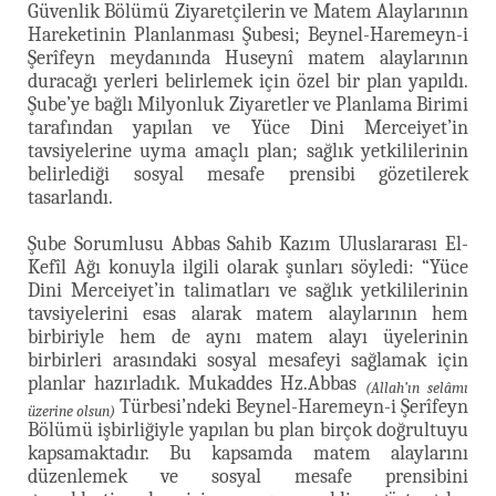
Güvenlik Bölümü Ziyaretçilerin ve Matem Alaylarının
Hareketinin Planlanması Şubesi; Beynel-Haremeyn-i
Şerîfeyn meydanında Huseynî matem alaylarının
duracağı yerleri belirlemek için özel bir plan yapıldı.
Şube’ye bağlı Milyonluk Ziyaretler ve Planlama Birimi
tarafından yapılan ve Yüce Dini Merceiyet’in
tavsiyelerine uyma amaçlı plan; sağlık yetkililerinin
belirlediği sosyal mesafe prensibi gözetilerek
tasarlandı.
Şube Sorumlusu Abbas Sahib Kazım Uluslararası El-
Kefîl Ağı konuyla ilgili olarak şunları söyledi: “Yüce
Dini Merceiyet’in talimatları ve sağlık yetkililerinin
tavsiyelerini esas alarak matem alaylarının hem
birbiriyle hem de aynı matem alayı üyelerinin
birbirleri arasındaki sosyal mesafeyi sağlamak için
planlar hazırladık. Mukaddes Hz.Abbas
(Allah’ın selâmı
Türbesi’ndeki Beynel-Haremeyn-i Şerîfeyn
üzerine olsun)
Bölümü işbirliğiyle yapılan bu plan birçok doğrultuyu
kapsamaktadır. Bu kapsamda matem alaylarını
düzenlemek ve sosyal mesafe prensibini