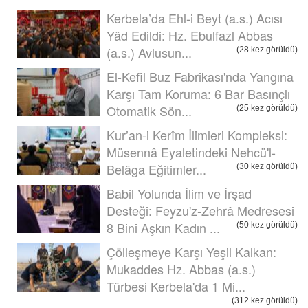
Kerbela’da Ehl-i Beyt (a.s.) Acısı
Yâd Edildi: Hz. Ebulfazl Abbas
(a.s.) Avlusun...
(28 kez görüldü)
El-Kefîl Buz Fabrikası'nda Yangına
Karşı Tam Koruma: 6 Bar Basınçlı
Otomatik Sön...
(25 kez görüldü)
Kur’an-i Kerîm İlimleri Kompleksi:
Müsennâ Eyaletindeki Nehcü'l-
Belâga Eğitimler...
(30 kez görüldü)
Babil Yolunda İlim ve İrşad
Desteği: Feyzu'z-Zehrâ Medresesi
8 Bini Aşkın Kadın ...
(50 kez görüldü)
Çölleşmeye Karşı Yeşil Kalkan:
Mukaddes Hz. Abbas (a.s.)
Türbesi Kerbela'da 1 Mi...
(312 kez görüldü)