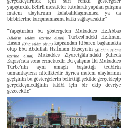
gerçekleştirmek için sarı renkli göstergeler
yapıştırdık. Belirli mesafeler tutularak yapılan çalışma
matem alaylarının kalabalıklaşmaması ya da
birbirlerine karışmamasına katkı sağlayacaktır.”
“Yapıştırılan bu göstergelen Mukaddes Hz.Abbas
Türbesi’ndeki Hz.İmam
(Allah’ın selâmı üzerine olsun)
Hasan
kapısından itibaren başlamakta
(O’na selâm olsun)
olup Ebu Abdullah Hz.İmam Huseyn’in
(Allah’ın selâmı
Mukaddes Ziyaretgâhı’ndaki Şuhedâ
üzerine olsun)
Kapısı’nda sona ermektedir. Bu çalışma İki Mukaddes
Türbe’nin aynı amaçlı başlattığı tedbirin
tamamlayıcısı niteliktedir. Ayrıca matem alaylarının
geçişinin bu göstergelerin belirttiği şekilde gerçekleşip
gerçekleşmediğinin takibi için bir ekip devriye
gezecektir.”