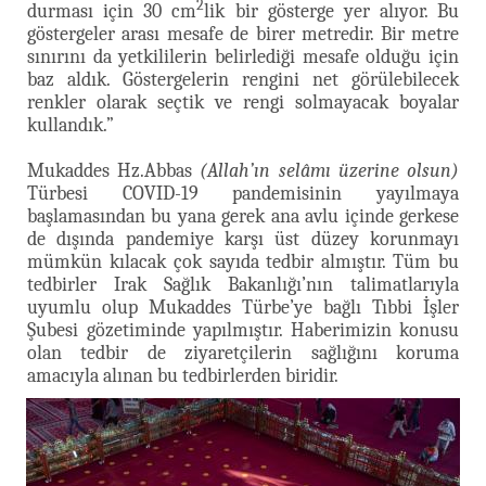
2
durması için 30 cm
lik bir gösterge yer alıyor. Bu
göstergeler arası mesafe de birer metredir. Bir metre
sınırını da yetkililerin belirlediği mesafe olduğu için
baz aldık. Göstergelerin rengini net görülebilecek
renkler olarak seçtik ve rengi solmayacak boyalar
kullandık.”
Mukaddes Hz.Abbas
(Allah’ın selâmı üzerine olsun)
Türbesi COVID-19 pandemisinin yayılmaya
başlamasından bu yana gerek ana avlu içinde gerkese
de dışında pandemiye karşı üst düzey korunmayı
mümkün kılacak çok sayıda tedbir almıştır. Tüm bu
tedbirler Irak Sağlık Bakanlığı’nın talimatlarıyla
uyumlu olup Mukaddes Türbe’ye bağlı Tıbbi İşler
Şubesi gözetiminde yapılmıştır. Haberimizin konusu
olan tedbir de ziyaretçilerin sağlığını koruma
amacıyla alınan bu tedbirlerden biridir.