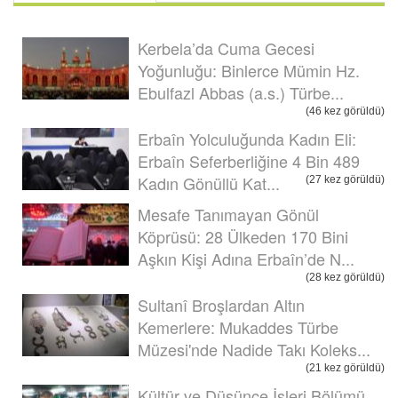
Kerbela’da Cuma Gecesi
Yoğunluğu: Binlerce Mümin Hz.
Ebulfazl Abbas (a.s.) Türbe...
(46 kez görüldü)
Erbaîn Yolculuğunda Kadın Eli:
Erbaîn Seferberliğine 4 Bin 489
Kadın Gönüllü Kat...
(27 kez görüldü)
Mesafe Tanımayan Gönül
Köprüsü: 28 Ülkeden 170 Bini
Aşkın Kişi Adına Erbaîn’de N...
(28 kez görüldü)
Sultanî Broşlardan Altın
Kemerlere: Mukaddes Türbe
Müzesi'nde Nadide Takı Koleks...
(21 kez görüldü)
Kültür ve Düşünce İşleri Bölümü,