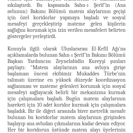
sıkılaştırdı. Bu kapsamda Sahn-ı Şerîf’in (Ana
avlunun) Bakımı Bölümü matem alaylarının geçişi
için özel koridorlar yapmaya başladı ve sosyal
mesafeyi gerçekleştirip mateme gelen kişilerin
sağlığını korumak için izin verilen mesafeleri belirten
göstergeler yerleştirdi.
Konuyla ilgili olarak Uluslararası El-Kefîl Ağı’na
açıklamalarda bulunan Sahn-ı Şerîf’in Bakımı Bölümü
Başkan Yardımcısı Zeynelabidîn Kureyşî şunları
paylaştı: “Matem alaylarının ana avluya girişe
başlaması öncesi ekibimiz Mukaddes Türbe’nin
talimatı üzerine en yüksek düzeyde koordinasyon
sağlanması ve mateme gelenleri korumak için sosyal
mesafeyi sağlayacak belirli bir mekanizma kurmak
için çalışmalara başladı. Bugün matem alaylarının
hareketi için 10 adet koridor kurmak için çalışmalara
başladık. Bir ile diğeri arasında birer metrelik mesafe
bulunan bu koridorlar matem alaylarının girişinden
başlayıp ana avludan çıkmalarına kadar devam ediyor.
Her bir koridorun üstünde matem alayı üyelerinin