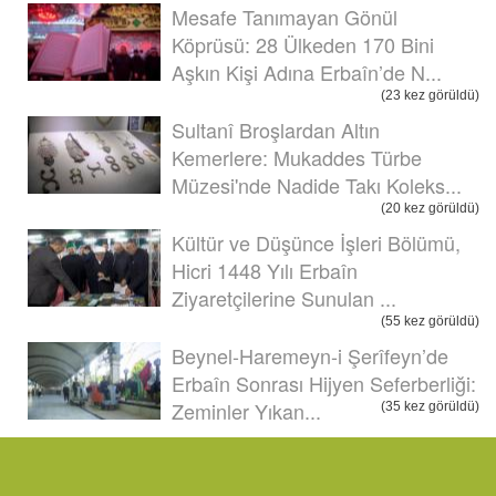
Mesafe Tanımayan Gönül
Köprüsü: 28 Ülkeden 170 Bini
Aşkın Kişi Adına Erbaîn’de N...
(23 kez görüldü)
Sultanî Broşlardan Altın
Kemerlere: Mukaddes Türbe
Müzesi'nde Nadide Takı Koleks...
(20 kez görüldü)
Kültür ve Düşünce İşleri Bölümü,
Hicri 1448 Yılı Erbaîn
Ziyaretçilerine Sunulan ...
(55 kez görüldü)
Beynel-Haremeyn-i Şerîfeyn’de
Erbaîn Sonrası Hijyen Seferberliği:
Zeminler Yıkan...
(35 kez görüldü)