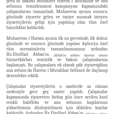
Şerîf’in Bakımı bölümleri Harem-i Mutahhar ve ana
avlunun temizlenmesi kampanyası kapsamındaki
çalışmalarını tamamladı. Muharrem ayının onuncu
gününde ziyarete gelen ve taziye sunmak isteyen
ziyaretçilerin gelişi için yapılmış olan tüm özel
hazırlıklar kaldırıldı.
Muharrem-i Haram ayının ilk on gecesinde, ilk dokuz
gününde ve onuncu gününde yapılan Aşûra’ya özel
tüm merasimlerin tamamlanmasının ardından
Hz.Ebulfazl Abbas’ın
(Allah’ın selâmı üzerine olsun)
hizmetkârları temizlik ve bakım çalışmalarına
başlamıştı. Bu çalışmalara ek olarak pâk ziyaretgâhın
ana avlusu da Harem-i Mutahhar bölümü de ilaçlanıp
dezenfekte edildi.
Çalışmalar ziyaretçilerin o saatlerde az olması
nedeniyle gece geç saatte yapıldı. Çalışmalar
kapsamında ziyaretten birkaç gün önce serilen kızıl
renkli halıfleks ve ana avlunun kapılarının
yükseltisinin düzleştirilmesi için dökülen kımlar
kaldırıldı. Ardından Hz.Ebulfazl Abbas’ın