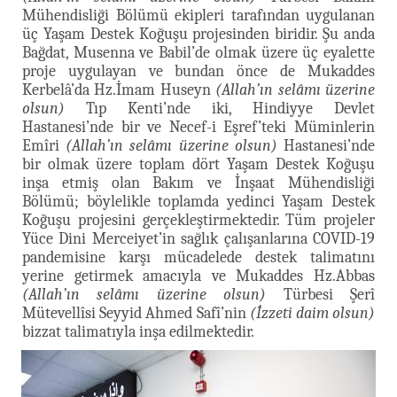
Mühendisliği Bölümü ekipleri tarafından uygulanan
üç Yaşam Destek Koğuşu projesinden biridir. Şu anda
Bağdat, Musenna ve Babil’de olmak üzere üç eyalette
proje uygulayan ve bundan önce de Mukaddes
Kerbelâ’da Hz.İmam Huseyn
(Allah’ın selâmı üzerine
olsun)
Tıp Kenti’nde iki, Hindiyye Devlet
Hastanesi’nde bir ve Necef-i Eşref’teki Müminlerin
Emîri
(Allah’ın selâmı üzerine olsun)
Hastanesi’nde
bir olmak üzere toplam dört Yaşam Destek Koğuşu
inşa etmiş olan Bakım ve İnşaat Mühendisliği
Bölümü; böylelikle toplamda yedinci Yaşam Destek
Koğuşu projesini gerçekleştirmektedir. Tüm projeler
Yüce Dini Merceiyet’in sağlık çalışanlarına COVID-19
pandemisine karşı mücadelede destek talimatını
yerine getirmek amacıyla ve Mukaddes Hz.Abbas
(Allah’ın selâmı üzerine olsun)
Türbesi Şerî
Mütevellîsi Seyyid Ahmed Safî’nin
(İzzeti daim olsun)
bizzat talimatıyla inşa edilmektedir.