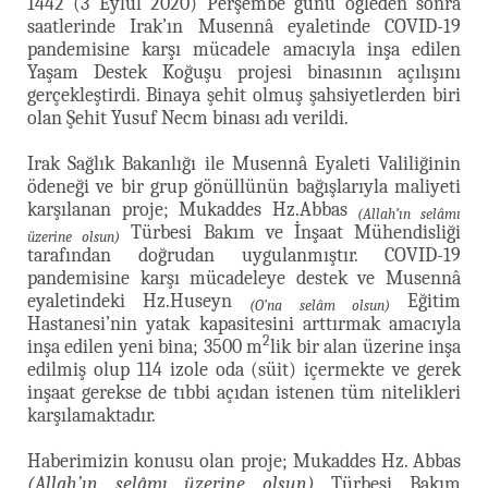
1442 (3 Eylül 2020) Perşembe günü öğleden sonra
saatlerinde Irak’ın Musennâ eyaletinde COVID-19
pandemisine karşı mücadele amacıyla inşa edilen
Yaşam Destek Koğuşu projesi binasının açılışını
gerçekleştirdi. Binaya şehit olmuş şahsiyetlerden biri
olan Şehit Yusuf Necm binası adı verildi.
Irak Sağlık Bakanlığı ile Musennâ Eyaleti Valiliğinin
ödeneği ve bir grup gönüllünün bağışlarıyla maliyeti
karşılanan proje; Mukaddes Hz.Abbas
(Allah’ın selâmı
Türbesi Bakım ve İnşaat Mühendisliği
üzerine olsun)
tarafından doğrudan uygulanmıştır. COVID-19
pandemisine karşı mücadeleye destek ve Musennâ
eyaletindeki Hz.Huseyn
Eğitim
(O’na selâm olsun)
Hastanesi’nin yatak kapasitesini arttırmak amacıyla
2
inşa edilen yeni bina; 3500 m
lik bir alan üzerine inşa
edilmiş olup 114 izole oda (süit) içermekte ve gerek
inşaat gerekse de tıbbi açıdan istenen tüm nitelikleri
karşılamaktadır.
Haberimizin konusu olan proje; Mukaddes Hz. Abbas
(Allah’ın selâmı üzerine olsun)
Türbesi Bakım