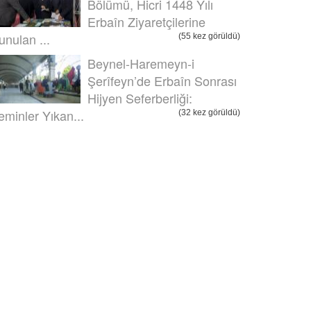
Bölümü, Hicri 1448 Yılı
Erbaîn Ziyaretçilerine
unulan ...
(55 kez görüldü)
Beynel-Haremeyn-i
Şerîfeyn’de Erbaîn Sonrası
Hijyen Seferberliği:
eminler Yıkan...
(32 kez görüldü)