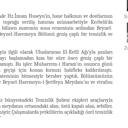
S
e Hz.İmam Huseyn’in, hane halkının ve dostlarının
toprağa veriliş hatırası münasebetiyle Kerbelâ’da
k bilinen matemin sona ermesinin ardından Beynel-
Beynel-Haremeyn Bölümü geniş çaplı bir temizlik ve
Z
 ilgili olarak Uluslararası El-Kefîl Ağı’yla şunları
ayı başlamadan kısa bir süre önce geniş çaplı bir
lamıştı. Bu işler Muharrem-i Haram’ın onuncu günü
geçişi için konan kırmızı halıfleks kaldırılmıştı.
 mateminin bitmesiyle beraber yaptık. Bölümümüzün
de Beynel-Haremeyn-i Şerîfeyn Meydanı’nı ve etrafını
bünyesindeki Temizlik Şubesi ekipleri araçlarıyla
eydanın ortasındaki alan, üstü kapalı alan, sebiller,
ştir. Çalışmalarda yetkililerin açıkladığı özel temizlik
”