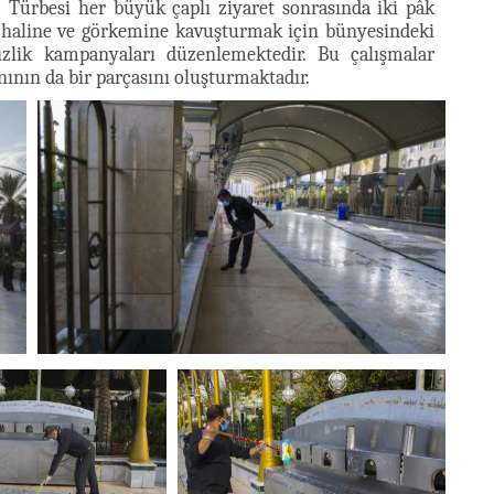
Türbesi her büyük çaplı ziyaret sonrasında iki pâk
)
ki haline ve görkemine kavuşturmak için bünyesindeki
mizlik kampanyaları düzenlemektedir. Bu çalışmalar
nının da bir parçasını oluşturmaktadır.