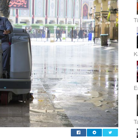
T
Ka
E
T