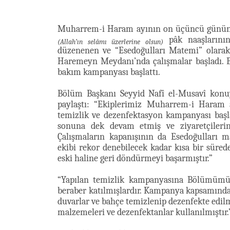
Muharrem-i Haram ayının on üçüncü gününd
pâk naaşlarının 
(Allah’ın selâmı üzerlerine olsun)
düzenenen ve “Esedoğulları Matemi” olara
Haremeyn Meydanı’nda çalışmalar başladı. 
bakım kampanyası başlattı.
Bölüm Başkanı Seyyid Nafî el-Musavî konuyla
paylaştı: “Ekiplerimiz Muharrem-i Haram 
temizlik ve dezenfektasyon kampanyası baş
sonuna dek devam etmiş ve ziyaretçilerin 
Çalışmaların kapanışının da Esedoğulları
ekibi rekor denebilecek kadar kısa bir süre
eski haline geri döndürmeyi başarmıştır.”
“Yapılan temizlik kampanyasına Bölümümüz 
beraber katılmışlardır. Kampanya kapsamında m
duvarlar ve bahçe temizlenip dezenfekte edilmi
malzemeleri ve dezenfektanlar kullanılmıştır.