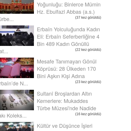
Yoğunluğu: Binlerce Mümin
Hz. Ebulfazl Abbas (a.s.)
ürbe...
(37 kez görüldü)
Erbaîn Yolculuğunda Kadın
Eli: Erbaîn Seferberliğine 4
Bin 489 Kadın Gönüllü
t...
(22 kez görüldü)
Mesafe Tanımayan Gönül
Köprüsü: 28 Ülkeden 170
Bini Aşkın Kişi Adına
rbaîn’de N...
(23 kez görüldü)
Sultanî Broşlardan Altın
Kemerlere: Mukaddes
Türbe Müzesi'nde Nadide
akı Koleks...
(16 kez görüldü)
Kültür ve Düşünce İşleri