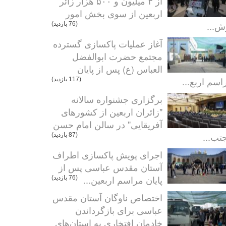
از ۳ میلیون و ۵۰۰ هزار زائر
اربعین از سوی بخش امور
ش...
(76 بازدید)
آغاز عملیات پاکسازی گسترده
مجتمع حضرت ابوالفضل
العباس (ع) پس از پایان
اسم اربع...
(117 بازدید)
برگزاری جشنواره سالانه
"زائران اربعین از کشورهای
آفریقایی" در سالن امام حسن
تب...
(87 بازدید)
اجرای پویش پاکسازی اطراف
آستان مقدس عباسی پس از
پایان مراسم اربعین...
(76 بازدید)
اختصاص ناوگان آستان مقدس
عباسی برای بازگرداندن
خادمان افتخاری به استان‌های