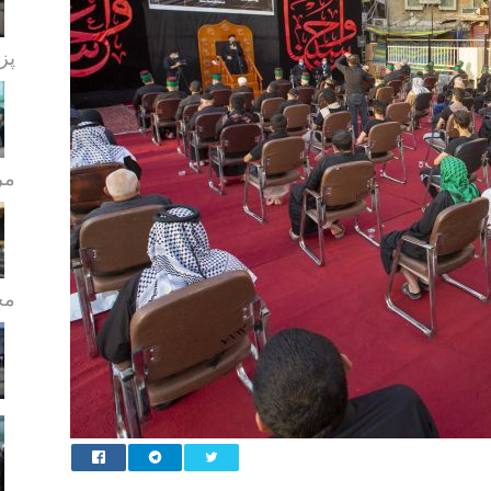
پز
مر
مج