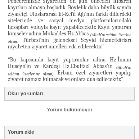
Penceremizde ziyaretten on gün önceden itibaren
kayıtları almaya başladık. Böylelik daha büyük sayıda
ziyaretçi Uluslararası El-Kefîl Ağı’nın farklı dillerdeki
sitelerinde ve sosyal medya platformlarındaki
hesapları yoluyla kayıt yapabilecektir. Kayıt yaptıran
kimseler adına Mukaddes Hz.Abbas
(Allah’ın selâmı üzerine
Türbesi’nin geleneksel Seyyid hizmetkârları
olsun)
niyabeten ziyaret amelleri eda edilecektir.”
“Bu kapsamda kayıt yaptıranlar adına Hz.İmam
Huseyn’in ve Kardeşi Hz.Ebulfazl Abbas’ın
(Allah’ın
Erbain özel ziyaretleri yapılıp
selâmı üzerlerine olsun)
ziyaret namazı kılınacak ve onlara dua edilecektir.”
Okur yorumları
Yorum bulunmuyor
Yorum ekle