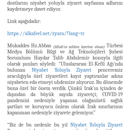
dostlarını niyabet yoluyla ziyaret sayfasına adlarını
kaydetmeye davet ediyor.
Link aşağıdadır:
https://alkafeel.net/zyara/?lang=tr
Mukaddes Hz.Abbas
Türbesi
(Allah’ın selâmı üzerine olsun)
Medya Bölümü Bilgi ve Ağ Teknolojileri Şubesi
Sorumlusu Haydar Talib Abdulemîr konuyla ilgili
olarak şunları söyledi: “Uluslararası El-Kefîl Ağı’nda
bulunan
Niyabet Yoluyla Ziyaret
penceremiz
aracılığıyla özel ziyaretleri kayıt yaptıranlar adına
niyabeten eda etmeyi uhdemize alıyoruz. Bu dönemde
buna özel bir önem verdik. Çünkü Irak’ın içinden de
dışından da büyük sayıda ziyaretçi; COVID-19
pandemisi nedeniyle yaşanan olağanüstü sağlık
şartları ve koruyucu önlem olarak Irak sınırlarının
kapanması nedeniyle ziyarete gelemiyor.”
“Biz de bu nedenle bu yıl
Niyabet Yoluyla Ziyaret