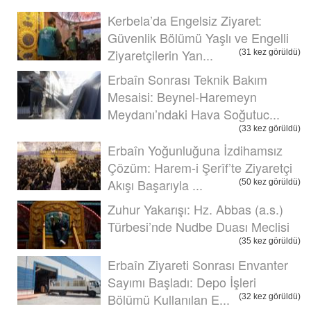
Kerbela’da Engelsiz Ziyaret:
Güvenlik Bölümü Yaşlı ve Engelli
Ziyaretçilerin Yan...
(31 kez görüldü)
Erbaîn Sonrası Teknik Bakım
Mesaisi: Beynel-Haremeyn
Meydanı’ndaki Hava Soğutuc...
(33 kez görüldü)
Erbaîn Yoğunluğuna İzdihamsız
Çözüm: Harem-i Şerîf’te Ziyaretçi
Akışı Başarıyla ...
(50 kez görüldü)
Zuhur Yakarışı: Hz. Abbas (a.s.)
Türbesi’nde Nudbe Duası Meclisi
(35 kez görüldü)
Erbaîn Ziyareti Sonrası Envanter
Sayımı Başladı: Depo İşleri
Bölümü Kullanılan E...
(32 kez görüldü)