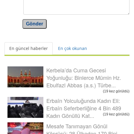
Gönder
En güncel haberler
En çok okunan
Kerbela’da Cuma Gecesi
Yoğunluğu: Binlerce Mümin Hz.
Ebulfazl Abbas (a.s.) Türbe...
(19 kez görüldü)
Erbaîn Yolculuğunda Kadın Eli:
Erbaîn Seferberliğine 4 Bin 489
Kadın Gönüllü Kat...
(19 kez görüldü)
Mesafe Tanımayan Gönül
Köprüsü: 28 Ülkeden 170 Bini