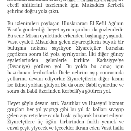
(Allah’ın selâmı üzerine olsun)
ebedî ahitlerini tazelemek için Mukaddes Kerbelâ
şehrine doğru yola çıktı.
Bu izlenimleri paylaşan Uluslararası El-Kefîl Ağı’nın
Vasıt’a gönderdiği heyet ayrıca şunları da gözlemledi:
Bu sene Misan eyaletinde erkenden başlangıç yaşandı.
Vasıt eyaleti Misan’dan gelen ziyaretçilerin büyük bir
buluşma noktası sayılıyor. Ziyaretçiler buradan
geçtikten sonra iki yola ayrılıyorlar. İlki diğer güney
eyaletlerinden gelenlerle birlikte Kadısiyye’ye
(Divaniye) götüren yol. Bu yolda bu amaç için
hazırlanan feribotlarla Dicle nehrini aşıp sonrasında
yollarına devam ediyorlar. Ziyaretçilerin diğer kısmı
ise ikinci yoldan gidiyor. Bu da önce Babil eyaletine ve
sonra da Babil üzerinden Kerbelâ’ya götüren yol.
Heyet şöyle devam etti: Vasıtlılar ve Huseynî hizmet
grupları her yıl yaptığı gibi bu yıl da kolları sıvayıp
gelen ziyaretçilere canla başla çalışarak hizmet ediyor.
Ziyaretçilere üç öğün birbirinden farklı yemek ve
envai çeşit yiyecek ve içecekler ikram eden Vasıt halkı