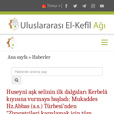
Türkçe
Ana sayfa
»
Haberler
Huseynî aşk selinin ilk dalgaları Kerbelâ
kıyısına vurmaya başladı: Mukaddes
Hz.Abbas (a.s.) Türbesi’nden
“Ziyaretçileri karşılamak için tüm