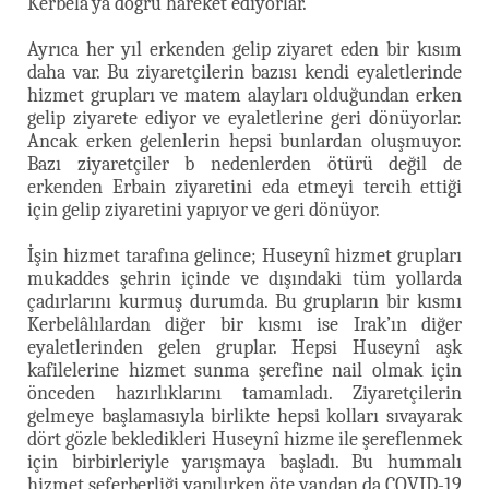
Kerbelâ’ya doğru hareket ediyorlar.
Ayrıca her yıl erkenden gelip ziyaret eden bir kısım
daha var. Bu ziyaretçilerin bazısı kendi eyaletlerinde
hizmet grupları ve matem alayları olduğundan erken
gelip ziyarete ediyor ve eyaletlerine geri dönüyorlar.
Ancak erken gelenlerin hepsi bunlardan oluşmuyor.
Bazı ziyaretçiler b nedenlerden ötürü değil de
erkenden Erbain ziyaretini eda etmeyi tercih ettiği
için gelip ziyaretini yapıyor ve geri dönüyor.
İşin hizmet tarafına gelince; Huseynî hizmet grupları
mukaddes şehrin içinde ve dışındaki tüm yollarda
çadırlarını kurmuş durumda. Bu grupların bir kısmı
Kerbelâlılardan diğer bir kısmı ise Irak’ın diğer
eyaletlerinden gelen gruplar. Hepsi Huseynî aşk
kafilelerine hizmet sunma şerefine nail olmak için
önceden hazırlıklarını tamamladı. Ziyaretçilerin
gelmeye başlamasıyla birlikte hepsi kolları sıvayarak
dört gözle bekledikleri Huseynî hizme ile şereflenmek
için birbirleriyle yarışmaya başladı. Bu hummalı
hizmet seferberliği yapılırken öte yandan da COVID-19