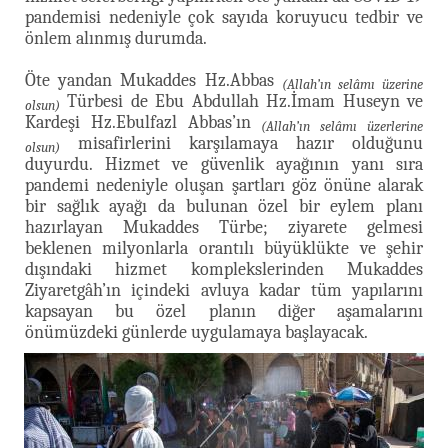
pandemisi nedeniyle çok sayıda koruyucu tedbir ve
önlem alınmış durumda.
Öte yandan Mukaddes Hz.Abbas
(Allah’ın selâmı üzerine
Türbesi de Ebu Abdullah Hz.İmam Huseyn ve
olsun)
Kardeşi Hz.Ebulfazl Abbas’ın
(Allah’ın selâmı üzerlerine
misafirlerini karşılamaya hazır olduğunu
olsun)
duyurdu. Hizmet ve güvenlik ayağının yanı sıra
pandemi nedeniyle oluşan şartları göz önüne alarak
bir sağlık ayağı da bulunan özel bir eylem planı
hazırlayan Mukaddes Türbe; ziyarete gelmesi
beklenen milyonlarla orantılı büyüklükte ve şehir
dışındaki hizmet komplekslerinden Mukaddes
Ziyaretgâh’ın içindeki avluya kadar tüm yapılarını
kapsayan bu özel planın diğer aşamalarını
önümüzdeki günlerde uygulamaya başlayacak.