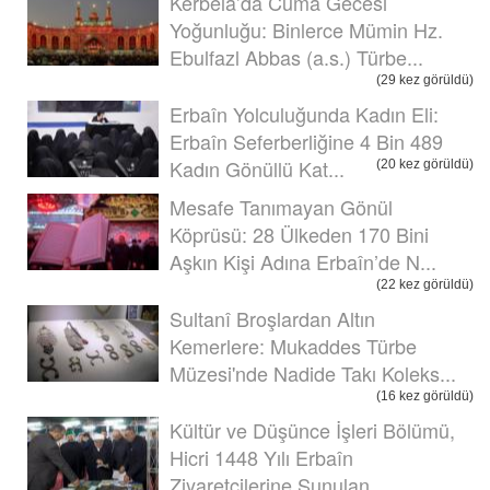
Kerbela’da Cuma Gecesi
Yoğunluğu: Binlerce Mümin Hz.
Ebulfazl Abbas (a.s.) Türbe...
(29 kez görüldü)
Erbaîn Yolculuğunda Kadın Eli:
Erbaîn Seferberliğine 4 Bin 489
Kadın Gönüllü Kat...
(20 kez görüldü)
Mesafe Tanımayan Gönül
Köprüsü: 28 Ülkeden 170 Bini
Aşkın Kişi Adına Erbaîn’de N...
(22 kez görüldü)
Sultanî Broşlardan Altın
Kemerlere: Mukaddes Türbe
Müzesi'nde Nadide Takı Koleks...
(16 kez görüldü)
Kültür ve Düşünce İşleri Bölümü,
Hicri 1448 Yılı Erbaîn
Ziyaretçilerine Sunulan ...