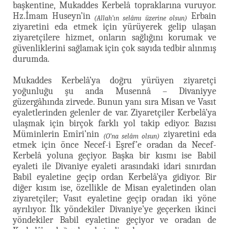
başkentine, Mukaddes Kerbelâ topraklarına vuruyor.
Hz.İmam Huseyn’in
Erbain
(Allah’ın selâmı üzerine olsun)
ziyaretini eda etmek için yürüyerek gelip ulaşan
ziyaretçilere hizmet, onların sağlığını korumak ve
güvenliklerini sağlamak için çok sayıda tedbir alınmış
durumda.
Mukaddes Kerbelâ’ya doğru yürüyen ziyaretçi
yoğunluğu şu anda Musennâ – Divaniyye
güzergâhında zirvede. Bunun yanı sıra Misan ve Vasıt
eyaletlerinden gelenler de var. Ziyaretçiler Kerbelâ’ya
ulaşmak için birçok farklı yol takip ediyor. Bazısı
Müminlerin Emîri’nin
ziyaretini eda
(O’na selâm olsun)
etmek için önce Necef-i Eşref’e oradan da Necef-
Kerbelâ yoluna geçiyor. Başka bir kısmı ise Babil
eyaleti ile Divaniye eyaleti arasındaki idari sınırdan
Babil eyaletine geçip ordan Kerbelâ’ya gidiyor. Bir
diğer kısım ise, özellikle de Misan eyaletinden olan
ziyaretçiler; Vasıt eyaletine geçip oradan iki yöne
ayrılıyor. İlk yöndekiler Divaniye’ye geçerken ikinci
yöndekiler Babil eyaletine geçiyor ve oradan de