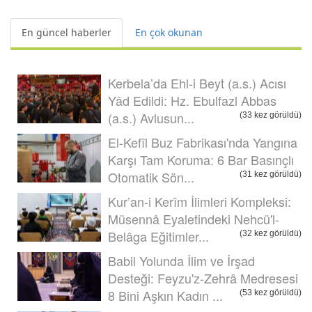
En güncel haberler
En çok okunan
Kerbela’da Ehl-i Beyt (a.s.) Acısı
Yâd Edildi: Hz. Ebulfazl Abbas
(a.s.) Avlusun...
(33 kez görüldü)
El-Kefîl Buz Fabrikası'nda Yangına
Karşı Tam Koruma: 6 Bar Basınçlı
Otomatik Sön...
(31 kez görüldü)
Kur’an-i Kerîm İlimleri Kompleksi:
Müsennâ Eyaletindeki Nehcü'l-
Belâga Eğitimler...
(32 kez görüldü)
Babil Yolunda İlim ve İrşad
Desteği: Feyzu'z-Zehrâ Medresesi
8 Bini Aşkın Kadın ...
(53 kez görüldü)