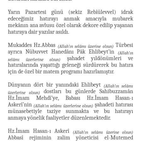
Yarın Pazartesi günü (sekiz Rebîülevvel) idrak
edeceğimiz hatırayı anmak amacıyla mubarek
mekânın ana avlusu özel olarak dekore edilip yaşanan
hatıraya dair yazılar asıldı.
Mukaddes Hz.Abbas
Türbesi
(Allah’ın selâmı üzerine olsun)
ayrıca Nübuvvet Hanedânı Pâk Ehlibeyt’in
(Allah’ın
şahadet yıldönümleri ve
selâmı üzerlerine olsun)
hatıralarında yaşattığı geleneği sürdürerek bu hatıra
için de özel bir matem programı hazırlamıştır.
Dünyanın dört bir yanındaki Ehlibeyt
(Allah’ın selâmı
dostları bu günlerde Sahibuzzamân
üzerlerine olsun)
Hz.İmam Mehdî’ye, Babası Hz.İmam Hasan-ı
Askerî’nin
şahadeti hatırası
(Allah’ın selâmı üzerlerine olsun)
münasebetiyle taziye sunmakta ve bu hatırayı
anmaya yönelik faaliyetler düzenlemektedir.
Hz.İmam Hasan-ı Askerî
(Allah’ın selâmı üzerine olsun)
Abbasî rejiminin zalim yöneticisi el-Mutemed