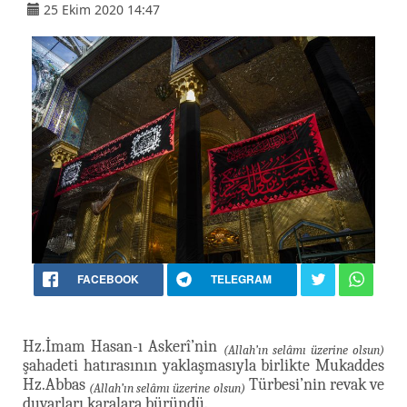
25 Ekim 2020 14:47
FACEBOOK
TELEGRAM
Hz.İmam Hasan-ı Askerî’nin
(Allah’ın selâmı üzerine olsun)
şahadeti hatırasının yaklaşmasıyla birlikte Mukaddes
Hz.Abbas
Türbesi’nin revak ve
(Allah’ın selâmı üzerine olsun)
duvarları karalara büründü.