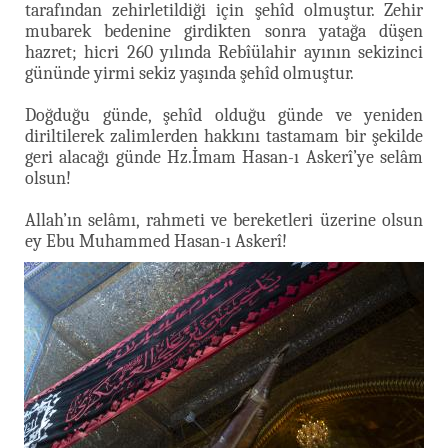
tarafından zehirletildiği için şehîd olmuştur. Zehir
mubarek bedenine girdikten sonra yatağa düşen
hazret; hicri 260 yılında Rebîülahir ayının sekizinci
gününde yirmi sekiz yaşında şehîd olmuştur.
Doğduğu günde, şehîd olduğu günde ve yeniden
diriltilerek zalimlerden hakkını tastamam bir şekilde
geri alacağı günde Hz.İmam Hasan-ı Askerî’ye selâm
olsun!
Allah’ın selâmı, rahmeti ve bereketleri üzerine olsun
ey Ebu Muhammed Hasan-ı Askerî!