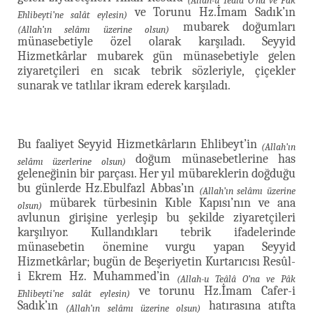
(Allah-u Teâlâ O’na ve Pâk
ve Torunu Hz.İmam Sadık’ın
Ehlibeyti’ne salât eylesin)
mubarek doğumları
(Allah’ın selâmı üzerine olsun)
münasebetiyle özel olarak karşıladı. Seyyid
Hizmetkârlar mubarek gün münasebetiyle gelen
ziyaretçileri en sıcak tebrik sözleriyle, çiçekler
sunarak ve tatlılar ikram ederek karşıladı.
Bu faaliyet Seyyid Hizmetkârların Ehlibeyt’in
(Allah’ın
doğum münasebetlerine has
selâmı üzerlerine olsun)
geleneğinin bir parçası. Her yıl mübareklerin doğduğu
bu günlerde Hz.Ebulfazl Abbas’ın
(Allah’ın selâmı üzerine
mübarek türbesinin Kıble Kapısı’nın ve ana
olsun)
avlunun girişine yerleşip bu şekilde ziyaretçileri
karşılıyor. Kullandıkları tebrik ifadelerinde
münasebetin önemine vurgu yapan Seyyid
Hizmetkârlar; bugün de Beşeriyetin Kurtarıcısı Resûl-
i Ekrem Hz. Muhammed’in
(Allah-u Teâlâ O’na ve Pâk
ve torunu Hz.İmam Cafer-i
Ehlibeyti’ne salât eylesin)
Sadık’ın
hatırasına atıfta
(Allah’ın selâmı üzerine olsun)