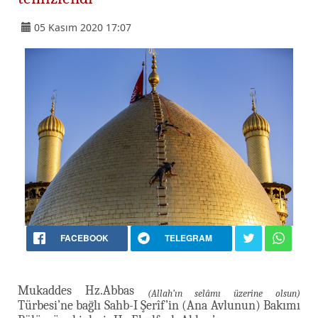
05 Kasım 2020 17:07
FACEBOOK
TELEGRAM
Mukaddes Hz.Abbas
(Allah’ın selâmı üzerine olsun)
Türbesi’ne bağlı Sahb-I Şerîf’in (Ana Avlunun) Bakımı