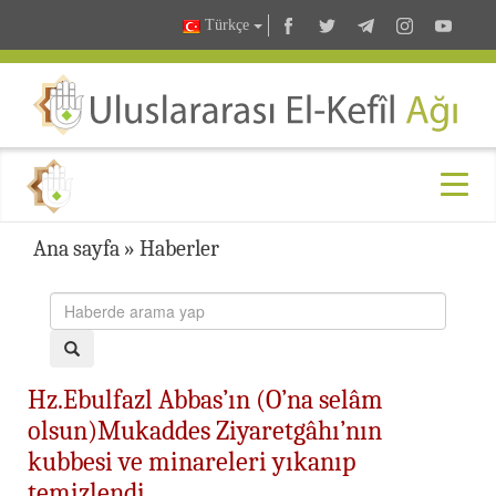
Türkçe
Ana sayfa
»
Haberler
Hz.Ebulfazl Abbas’ın (O’na selâm
olsun)Mukaddes Ziyaretgâhı’nın
kubbesi ve minareleri yıkanıp
temizlendi