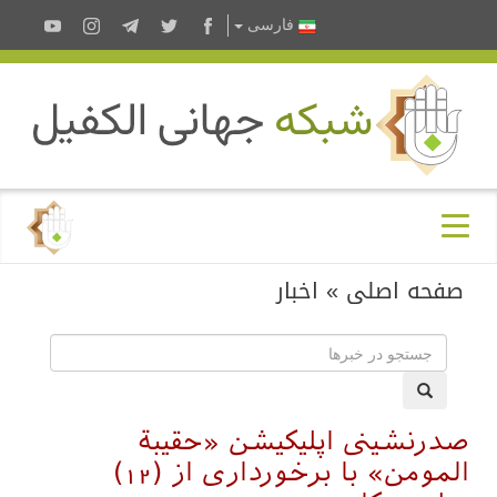
فارسى
صفحه اصلی
»
اخبار
صدرنشینی اپلیکیشن «حقيبة
المومن» با برخوردارى از (12)