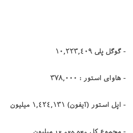
- گوگل پلی ١٠,٢٢٣,٤٠٩
- هاواى استور : ٣٧٨,٠٠٠
- اپل استور (آیفون) ١,٤٢٤,١٣١ ميليون
- مجموع كل 12,025,540 ميليون