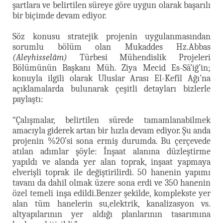
şartlara ve belirtilen süreye göre uygun olarak başarılı
bir biçimde devam ediyor.
Söz konusu stratejik projenin uygulanmasından
sorumlu bölüm olan Mukaddes Hz.Abbas
(Aleyhisselâm)
Türbesi Mühendislik Projeleri
Bölümünün Başkanı Müh. Ziya Mecid Es-Sâ’iğ’in;
konuyla ilgili olarak Uluslar Arası El-Kefîl Ağı’na
açıklamalarda bulunarak çeşitli detayları bizlerle
paylaştı:
“Çalışmalar, belirtilen sürede tamamlanabilmek
amacıyla giderek artan bir hızla devam ediyor. Şu anda
projenin %20’si sona ermiş durumda. Bu çerçevede
atılan adımlar şöyle: İnşaat alanına düzleştirme
yapıldı ve alanda yer alan toprak, inşaat yapmaya
elverişli toprak ile değiştirilirdi. 50 hanenin yapımı
tavanı da dahil olmak üzere sona erdi ve 350 hanenin
özel temeli inşa edildi.Benzer şekilde, komplekste yer
alan tüm hanelerin su,elektrik, kanalizasyon vs.
altyapılarının yer aldığı planlarının tasarımına