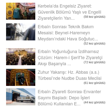
Kerbela’da Engelsiz Ziyaret:
Güvenlik Bölümü Yaşlı ve Engelli
Ziyaretçilerin Yan...
(58 kez görüldü)
Erbaîn Sonrası Teknik Bakım
Mesaisi: Beynel-Haremeyn
Meydanı’ndaki Hava Soğutuc...
(52 kez görüldü)
Erbaîn Yoğunluğuna İzdihamsız
Çözüm: Harem-i Şerîf’te Ziyaretçi
Akışı Başarıyla ...
(72 kez görüldü)
Zuhur Yakarışı: Hz. Abbas (a.s.)
Türbesi’nde Nudbe Duası Meclisi
(61 kez görüldü)
Erbaîn Ziyareti Sonrası Envanter
Sayımı Başladı: Depo İşleri
Bölümü Kullanılan E...
(44 kez görüldü)