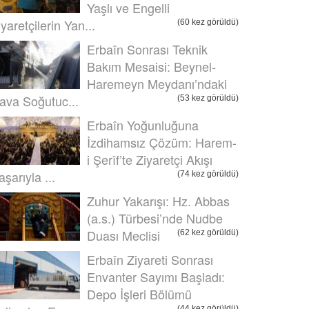
Yaşlı ve Engelli
iyaretçilerin Yan...
(60 kez görüldü)
Erbaîn Sonrası Teknik
Bakım Mesaisi: Beynel-
Haremeyn Meydanı’ndaki
ava Soğutuc...
(53 kez görüldü)
Erbaîn Yoğunluğuna
İzdihamsız Çözüm: Harem-
i Şerîf’te Ziyaretçi Akışı
aşarıyla ...
(74 kez görüldü)
Zuhur Yakarışı: Hz. Abbas
(a.s.) Türbesi’nde Nudbe
Duası Meclisi
(62 kez görüldü)
Erbaîn Ziyareti Sonrası
Envanter Sayımı Başladı:
Depo İşleri Bölümü
(44 kez görüldü)