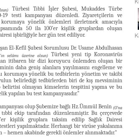
K
Türbesi Tıbbi İşler Şubesi, Mukaddes Türbe
lsun)
-19 testi kampanyası düzenledi. Ziyaretçilerin ve
 korumaya yönelik önlemleri ilerletmek amacıyla
samında 50 ila 100’er kişilik gruplardan oluşan
K
si işbirliğiyle her gün test ediliyor.
ylaşan El-Kefîl Şubesi Sorumlusu Dr. Usame Abdulhasan
Türbesi yeni tip Koronavirüs
h’ın selâmı üzerine olsun)
dan itibaren bir dizi koruyucu önlemden oluşan bir
eminin daha geniş alanlara yayılmasını engelleme ve
nı korumaya yönelik bu tedbirlerin yönetim ve takibi
ulun belirlediği tedbirlerden biri de kış mevsiminin
 belirtisi olmayan kimselerin tespitini yapma ve bu
elik yapılan bu test kampanyasıdır.”
 kampanyası olup Şubemize bağlı Hz.Ümmül Benîn
(O’na
ıbbi ekip tarafından düzenlenmiştir. Bu çerçevede
 kişilik gruplara taksim edilip Sağlık Dairesi
estleri yapılmaktadır. Herhangi bir virüse yakalanma
in – hemen akabinde gerekli önlemler alınmaktadır."