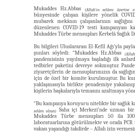
Mukaddes Hz.Abbas
(Allah’ın selâmı üzerine o
bünyesinde çalışan kişilere yönelik COVID
mubarek mekânın çalışanlarının sağlığını
düzenlenen COVID-19 testi kampanyası kap
Mukaddes Türbe mensupları Kerbelâ Sağlık Daire
Bu bilgileri Uluslararası El-Kefîl Ağı’yla pa
şunları söyledi: “Mukaddes Hz.Abbas
(Alla
pandemisinin yayılmaya başladığı ilk anlar
tedbirler paketini devreye sokmuştur. Pand
ziyaretçilerin de mensuplarımızın da sağlığı
için de özel bir komite kurulmuştur. Bu kur
yaklaşmasıyla birlikte penademiye yakalanıp
kişilerin başkalarıyla temasını azaltmaya yön
“Bu kampanya koruyucu nitelikte bir sağlık
Saha içi Merkezi’nde uzman bir t
selâm olsun)
Mukaddes Türbe mensupları 50 ila 100’er
laboratuarlarına götürülmekte ve orada PCR t
vakası yaşandığı takdirde – Allah izin vermes