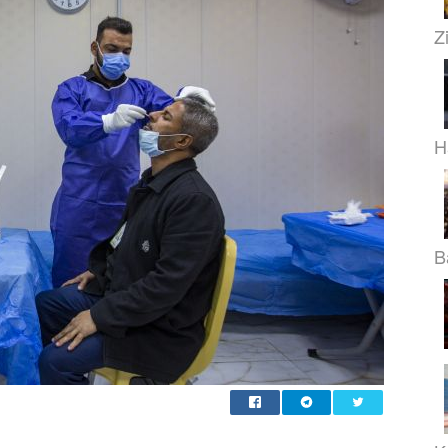
Z
H
B