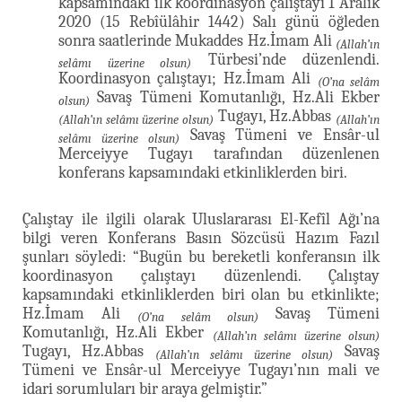
kapsamındaki ilk koordinasyon çalıştayı 1 Aralık
2020 (15 Rebîülâhir 1442) Salı günü öğleden
sonra saatlerinde Mukaddes Hz.İmam Ali
(Allah’ın
Türbesi’nde düzenlendi.
selâmı üzerine olsun)
Koordinasyon çalıştayı; Hz.İmam Ali
(O’na selâm
Savaş Tümeni Komutanlığı, Hz.Ali Ekber
olsun)
Tugayı, Hz.Abbas
(Allah’ın selâmı üzerine olsun)
(Allah’ın
Savaş Tümeni ve Ensâr-ul
selâmı üzerine olsun)
Merceiyye Tugayı tarafından düzenlenen
konferans kapsamındaki etkinliklerden biri.
Çalıştay ile ilgili olarak Uluslararası El-Kefîl Ağı’na
bilgi veren Konferans Basın Sözcüsü Hazım Fazıl
şunları söyledi: “Bugün bu bereketli konferansın ilk
koordinasyon çalıştayı düzenlendi. Çalıştay
kapsamındaki etkinliklerden biri olan bu etkinlikte;
Hz.İmam Ali
Savaş Tümeni
(O’na selâm olsun)
Komutanlığı, Hz.Ali Ekber
(Allah’ın selâmı üzerine olsun)
Tugayı, Hz.Abbas
Savaş
(Allah’ın selâmı üzerine olsun)
Tümeni ve Ensâr-ul Merceiyye Tugayı’nın mali ve
idari sorumluları bir araya gelmiştir.”