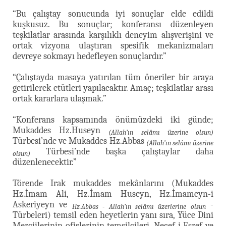
“Bu çalıştay sonucunda iyi sonuçlar elde edildi
kuşkusuz. Bu sonuçlar; konferansı düzenleyen
teşkilatlar arasında karşılıklı deneyim alışverişini ve
ortak vizyona ulaştıran spesifik mekanizmaları
devreye sokmayı hedefleyen sonuçlardır.”
“Çalıştayda masaya yatırılan tüm öneriler bir araya
getirilerek etütleri yapılacaktır. Amaç; teşkilatlar arası
ortak kararlara ulaşmak.”
“Konferans kapsamında önümüzdeki iki günde;
Mukaddes Hz.Huseyn
(Allah’ın selâmı üzerine olsun)
Türbesi’nde ve Mukaddes Hz.Abbas
(Allah’ın selâmı üzerine
Türbesi’nde başka çalıştaylar daha
olsun)
düzenlenecektir.”
Törende Irak mukaddes mekânlarını (Mukaddes
Hz.İmam Ali, Hz.İmam Huseyn, Hz.İmameyn-i
Askeriyeyn ve
-
Hz.Abbas - Allah’ın selâmı üzerlerine olsun
Türbeleri) temsil eden heyetlerin yanı sıra, Yüce Dini
Merciilerinin ofislerinin temsilcileri, Necef-i Eşref ve