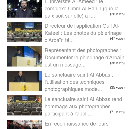
L'université Al-Ameed : le
complexe Umm Al-Banin (que la
paix soit sur elle) a f...
(26 vues)
Directeur de l'application Ouil Al-
Kafeel : Les photos du pèlerinage
d'Arbaïn té...
(47 vues)
Représentant des photographes :
Documenter le pèlerinage d’Arbaïn
est un message...
(38 vues)
Le sanctuaire saint Al Abbas :
l'utilisation des techniques
photographiques mode...
(35 vues)
Le sanctuaire saint Al Abbas rend
hommage aux photographes
participant à l'appli...
(71 vues)
En reconnaissance de leurs