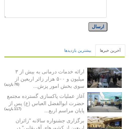
ارسال
آخرین خبرها
بیشترین بازدیدها
ارائه خدمات درمانی به بیش از ۳
میلیون و ۵۰۰ هزار زائر اربعین از
سوی بخش امور پزش...
(76 بازدید)
آغاز عملیات پاکسازی گسترده مجتمع
حضرت ابوالفضل العباس (ع) پس از
پایان مراسم اربع...
(117 بازدید)
برگزاری جشنواره سالانه "زائران
اربعین از کشورهای آفریقایی" در