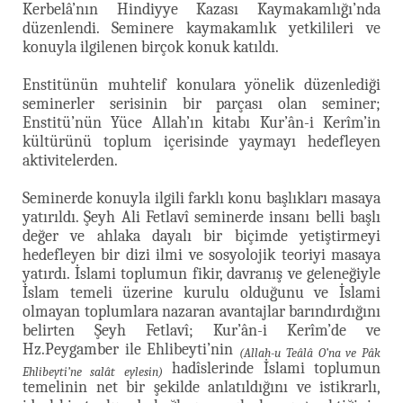
Kerbelâ’nın Hindiyye Kazası Kaymakamlığı’nda
düzenlendi. Seminere kaymakamlık yetkilileri ve
konuyla ilgilenen birçok konuk katıldı.
Enstitünün muhtelif konulara yönelik düzenlediği
seminerler serisinin bir parçası olan seminer;
Enstitü’nün Yüce Allah’ın kitabı Kur’ân-i Kerîm’in
kültürünü toplum içerisinde yaymayı hedefleyen
aktivitelerden.
Seminerde konuyla ilgili farklı konu başlıkları masaya
yatırıldı. Şeyh Ali Fetlavî seminerde insanı belli başlı
değer ve ahlaka dayalı bir biçimde yetiştirmeyi
hedefleyen bir dizi ilmi ve sosyolojik teoriyi masaya
yatırdı. İslami toplumun fikir, davranış ve geleneğiyle
İslam temeli üzerine kurulu olduğunu ve İslami
olmayan toplumlara nazaran avantajlar barındırdığını
belirten Şeyh Fetlavî; Kur’ân-i Kerîm’de ve
Hz.Peygamber ile Ehlibeyti’nin
(Allah-u Teâlâ O’na ve Pâk
hadîslerinde İslami toplumun
Ehlibeyti’ne salât eylesin)
temelinin net bir şekilde anlatıldığını ve istikrarlı,