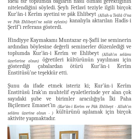
ideal bir toplumda bağların nasıl olması gerektiğinin
nitelendiğini söyledi. Şeyh Fetlavî teziyle ilgili birçok
Kur’ân-i Kerîm ayetini ve pâk Ehlibeyt
(Allah-u Teâlâ O’na
kanalıyla aktarılan Hadîs-i
ve Pâk Ehlibeyti’ne salât eylesin)
Şerîf’i referans gösterdi.
Hindiyye Kaymakamı Muntazar eş-Şafîî ise seminerin
ardından böylesine değerli seminerler düzenlediği ve
toplumda Kur’ân-i Kerîm ve Ehlibeyt
(Allah’ın selâmı
öğretileri kültürünün yayılması için
üzerlerine olsun)
gösterdiği çabalardan ötürü Kur’ân-i Kerîm
Enstitüsü’ne teşekkür etti.
Şunu da ifade etmek isteriz ki; Kur’ân-i Kerîm
Enstitüsü Irak’ın muhtelif eyaletlerinde yer alan çok
sayıdaki şube ve birimler aracılığıyla İki Paha
Biçilemez Emanet’in
(Kur’ân-i Kerîm ve Pâk Ehlibeyt - Allah’ın
kültürünü aşılamak için birçok
selâmı üzerine olsun - )
aktivite yapmaktadır.