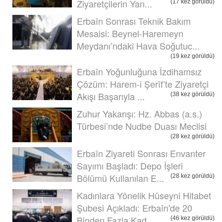
Ziyaretçilerin Yan...
(17 kez görüldü)
Erbaîn Sonrası Teknik Bakım
Mesaisi: Beynel-Haremeyn
Meydanı’ndaki Hava Soğutuc...
(19 kez görüldü)
Erbaîn Yoğunluğuna İzdihamsız
Çözüm: Harem-i Şerîf’te Ziyaretçi
Akışı Başarıyla ...
(38 kez görüldü)
Zuhur Yakarışı: Hz. Abbas (a.s.)
Türbesi’nde Nudbe Duası Meclisi
(28 kez görüldü)
Erbaîn Ziyareti Sonrası Envanter
Sayımı Başladı: Depo İşleri
Bölümü Kullanılan E...
(28 kez görüldü)
Kadınlara Yönelik Hüseyni Hitabet
Şubesi Açıkladı: Erbaîn'de 20
Binden Fazla Kad...
(46 kez görüldü)