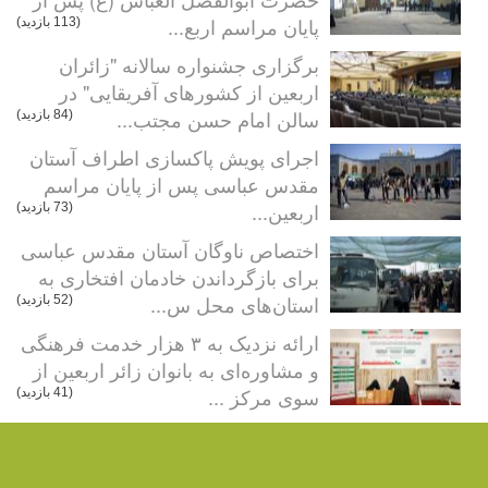
پایان مراسم اربع...
(113 بازدید)
برگزاری جشنواره سالانه "زائران
اربعین از کشورهای آفریقایی" در
سالن امام حسن مجتب...
(84 بازدید)
اجرای پویش پاکسازی اطراف آستان
مقدس عباسی پس از پایان مراسم
اربعین...
(73 بازدید)
اختصاص ناوگان آستان مقدس عباسی
برای بازگرداندن خادمان افتخاری به
استان‌های محل س...
(52 بازدید)
ارائه نزدیک به ۳ هزار خدمت فرهنگی
و مشاوره‌ای به بانوان زائر اربعین از
سوی مرکز ...
(41 بازدید)