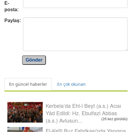
E-
posta:
Paylaş:
Gönder
En güncel haberler
En çok okunan
Kerbela’da Ehl-i Beyt (a.s.) Acısı
Yâd Edildi: Hz. Ebulfazl Abbas
(a.s.) Avlusun...
(26 kez görüldü)
El-Kefîl Buz Fabrikası'nda Yangına