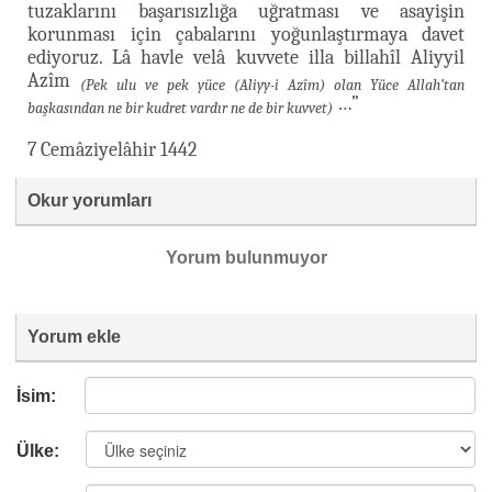
tuzaklarını başarısızlığa uğratması ve asayişin
korunması için çabalarını yoğunlaştırmaya davet
ediyoruz. Lâ havle velâ kuvvete illa billahîl Aliyyil
Azîm
(Pek ulu ve pek yüce (Aliyy-i Azîm) olan Yüce Allah’tan
…”
başkasından ne bir kudret vardır ne de bir kuvvet)
7 Cemâziyelâhir 1442
Okur yorumları
Yorum bulunmuyor
Yorum ekle
İsim:
Ülke: