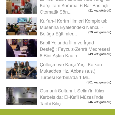
Karşı Tam Koruma: 6 Bar Basınçlı
Otomatik Sön...
(21 kez görüldü)
Kur’an-i Kerîm İlimleri Kompleksi:
Müsennâ Eyaletindeki Nehcü'l-
Belâga Eğitimler...
(29 kez görüldü)
Babil Yolunda İlim ve İrşad
Desteği: Feyzu'z-Zehrâ Medresesi
8 Bini Aşkın Kadın ...
(49 kez görüldü)
Çölleşmeye Karşı Yeşil Kalkan:
Mukaddes Hz. Abbas (a.s.)
Türbesi Kerbela'da 1 Mi...
(301 kez görüldü)
Osmanlı Sultanı I. Selim’in Kılıcı
Kerbela’da: El-Kefîl Müzesi’nde
Tarihi Kılıçl...
(46 kez görüldü)