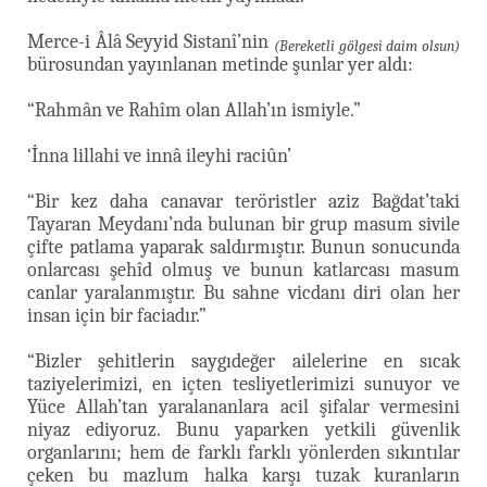
Merce-i Âlâ Seyyid Sistanî’nin
(Bereketli gölgesi daim olsun)
bürosundan yayınlanan metinde şunlar yer aldı:
“Rahmân ve Rahîm olan Allah’ın ismiyle.”
‘İnna lillahi ve innâ ileyhi raciûn’
“Bir kez daha canavar teröristler aziz Bağdat’taki
Tayaran Meydanı’nda bulunan bir grup masum sivile
çifte patlama yaparak saldırmıştır. Bunun sonucunda
onlarcası şehîd olmuş ve bunun katlarcası masum
canlar yaralanmıştır. Bu sahne vicdanı diri olan her
insan için bir faciadır.”
“Bizler şehitlerin saygıdeğer ailelerine en sıcak
taziyelerimizi, en içten tesliyetlerimizi sunuyor ve
Yüce Allah’tan yaralananlara acil şifalar vermesini
niyaz ediyoruz. Bunu yaparken yetkili güvenlik
organlarını; hem de farklı farklı yönlerden sıkıntılar
çeken bu mazlum halka karşı tuzak kuranların