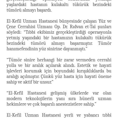
yaşlardaki hastanın kulakaltı tükürük bezindeki
tümörü almayı başardı.
El-Kefîl Uzman Hastanesi bünyesinde çalışan Yüz ve
Çene Cerrahisi Uzmanı Op. Dr. Rıdvan et-Taî şunları
söyledi: “Tıbbi ekibimiz gerçekleştirdiği operasyonla
yetmiş yaşındaki bir hastamızın kulakaltı tükürük
bezindeki tümörü almayı başarmıştır. Tümör
hanımefendinin yüz sinirine dayanmıştı.”
“Tümör sinire herhangi bir zarar vermeden cerrahi
yolla ve bir aralık açılarak alındı. Estetik ve hayati
işlevleri korumak için boyundaki kırışıklıklarda bu
aralığı açılmıştır. Çünkü yüz hasta için hayati öneme
sahip ve aktif bir unsur.”
“El-Kefîl Hastanesi gelişmiş ülkelerde var olan
modern teknolojilerin yanı sıra hünerli uzman
hekimlere ve çok başarılı anestezistlere sahip.”
El-Kefîl Uzman Hastanesi yerli ve yabancı tıbbî