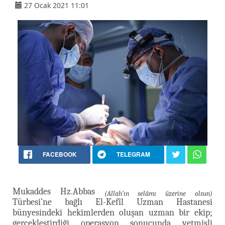
27 Ocak 2021 11:01
FACEBOOK
TELEGRAM
Mukaddes Hz.Abbas
(Allah’ın selâmı üzerine olsun)
Türbesi’ne bağlı El-Kefîl Uzman Hastanesi
bünyesindeki hekimlerden oluşan uzman bir ekip;
gerçekleştirdiği operasyon sonucunda yetmişli