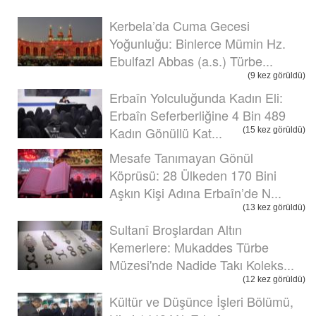
Kerbela’da Cuma Gecesi
Yoğunluğu: Binlerce Mümin Hz.
Ebulfazl Abbas (a.s.) Türbe...
(9 kez görüldü)
Erbaîn Yolculuğunda Kadın Eli:
Erbaîn Seferberliğine 4 Bin 489
Kadın Gönüllü Kat...
(15 kez görüldü)
Mesafe Tanımayan Gönül
Köprüsü: 28 Ülkeden 170 Bini
Aşkın Kişi Adına Erbaîn’de N...
(13 kez görüldü)
Sultanî Broşlardan Altın
Kemerlere: Mukaddes Türbe
Müzesi'nde Nadide Takı Koleks...
(12 kez görüldü)
Kültür ve Düşünce İşleri Bölümü,