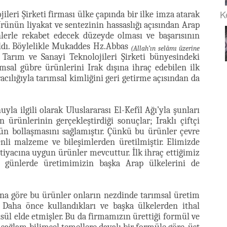
K
eri Şirketi firması ülke çapında bir ilke imza atarak
Ürünün liyakat ve sentezinin hassaslığı açısından Arap
nlerle rekabet edecek düzeyde olması ve başarısının
ldı. Böylelikle Mukaddes Hz.Abbas
(Allah’ın selâmı üzerine
arım ve Sanayi Teknolojileri Şirketi bünyesindeki
ımsal gübre ürünlerini Irak dışına ihraç edebilen ilk
racılığıyla tarımsal kimliğini geri getirme açısından da
 ilgili olarak Uluslararası El-Kefîl Ağı’yla şunları
 ürünlerinin gerçekleştirdiği sonuçlar; Iraklı çiftçi
ün bollaşmasını sağlamıştır. Çünkü bu ürünler çevre
nli malzeme ve bileşimlerden üretilmiştir. Elimizde
iyacına uygun ürünler mevcuttur. İlk ihraç ettiğimiz
 günlerde üretimimizin başka Arap ülkelerini de
ına göre bu ürünler onların nezdinde tarımsal üretim
. Daha önce kullandıkları ve başka ülkelerden ithal
hsül elde etmişler. Bu da firmamızın ürettiği formül ve