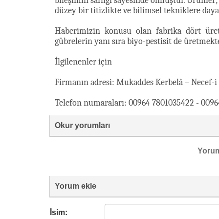
bileşimin saflığı sayesinde olmuştur. Ürünler;
düzey bir titizlikte ve bilimsel tekniklere daya
Haberimizin konusu olan fabrika dört üreti
gübrelerin yanı sıra biyo-pestisit de üretmekte
İlgilenenler için
Firmanın adresi: Mukaddes Kerbelâ – Necef-i 
Telefon numaraları: 00964 7801035422 - 009
Okur yorumları
Yoru
Yorum ekle
İsim: