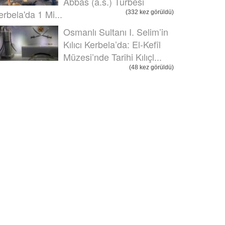
Abbas (a.s.) Türbesi
erbela'da 1 Mi...
(332 kez görüldü)
Osmanlı Sultanı I. Selim’in
Kılıcı Kerbela’da: El-Kefîl
Müzesi’nde Tarihi Kılıçl...
(48 kez görüldü)