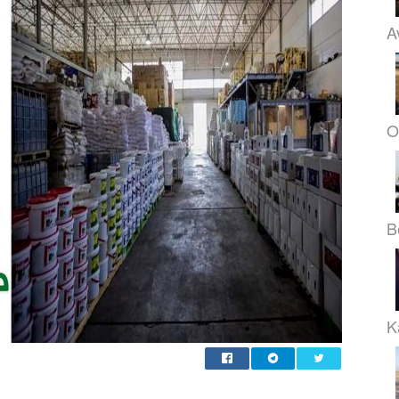
A
O
B
K