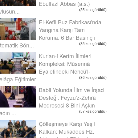
Ebulfazl Abbas (a.s.)
vlusun...
(35 kez görüldü)
El-Kefîl Buz Fabrikası'nda
Yangına Karşı Tam
Koruma: 6 Bar Basınçlı
tomatik Sön...
(35 kez görüldü)
Kur’an-i Kerîm İlimleri
Kompleksi: Müsennâ
Eyaletindeki Nehcü'l-
elâga Eğitimler...
(36 kez görüldü)
Babil Yolunda İlim ve İrşad
Desteği: Feyzu'z-Zehrâ
Medresesi 8 Bini Aşkın
adın ...
(57 kez görüldü)
Çölleşmeye Karşı Yeşil
Kalkan: Mukaddes Hz.