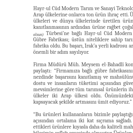
Hayr-ul Cûd Modern Tarım ve Sanayi Teknolojil
Arap ülkelerine onlarca ton ürün ihraç etti. 
ülkeleri ve dünya ülkelerinde üretilen ürü
kanıtlanmasının ardından ürüne rağbet çoğa
Türbesi’ne bağlı Hayr-ul Cûd Modern T
olsun)
Gübre Fabrikası; üstün niteliklere sahip tar
fabrika oldu. Bu başarı, Irak’a yerli kadrosu a
önemli bir adım sayılıyor.
Firma Müdürü Müh. Meysem el-Bahadlî konuyla
paylaştı: “Firmamıza bağlı gübre fabrikasının
nezdinde başarısını kanıtlamış ve mahsülün
dostu ve insanların tüketimi açısından güve
mevsimlerine göre tüm tarımsal ürünlerin iht
ülkeler iki Arap ülkesi oldu. Önümüzdeki
kapsayacak şekilde artmasını ümit ediyoruz.”
“Bu ürünleri kullananların bizimle paylaştığ
açısından ortalama iki kat sıçrama sağladı
ettikleri ürünlere kıyasla daha da kaliteli ma