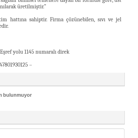
 sağlam bilimsel temellere dayalı bir formüle göre, üst
nılarak üretilmiştir.”
m hattına sahiptir. Firma çözünebilen, sıvı ve jel
dir.
Eşref yolu 1145 numaralı direk
647801930125 –
m bulunmuyor