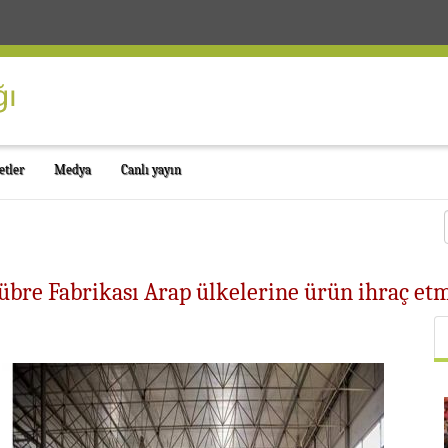
etler
Medya
Canlı yayın
Gübre Fabrikası Arap ülkelerine ürün ihraç et