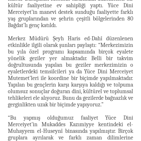
kültür faaliyetine ev sahipliği yaptı. Yüce Dini
Merceiyet’in manevi destek sunduğu faaliyette farklı
yaş gruplarından ve şehrin çeşitli bölgelerinden 80
Bağdat’lı genç katıldı.
Merkez Müdürü Şeyh Haris ed-Dahî düzenlenen
etkinlikle ilgili olarak şunları paylaştı: “Merkezimizin
bu yıla özel programı kapsamında birçok eyalete
yönelik geziler yer almaktadır. Belli bir takvim
doğrultusunda yapılan bu geziler merkezimizin o
eyaletlerdeki temsilcileri ya da Yüce Dini Merceiyet
Mutemet’leri ile koordine bir biçimde yapılmaktadır.
Yapılan bu gençlerin karşı karşıya kaldığı ve tolpuma
olumsuz sonuçlar doğuran dini, kültürel ve toplumsal
tehlikeleri ele alıyoruz. Bunu da gezilerde bağnazlık ve
gerginlikten uzak bir biçimde yapıyoruz.”
“Bu yapmış olduğumuz faaliyet Yüce Dini
Merceiyet’in Mukaddes Kazımiyye kentindeki el-
Muhayyem el-Huseynî binasında yapılmıştır. Birçok
gruplara ayrılarak ve farklı zaman dilimlerine