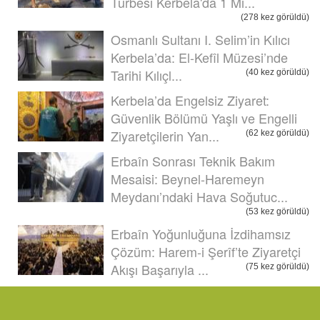
Türbesi Kerbela'da 1 Mi...
(278 kez görüldü)
Osmanlı Sultanı I. Selim’in Kılıcı
Kerbela’da: El-Kefîl Müzesi’nde
Tarihi Kılıçl...
(40 kez görüldü)
Kerbela’da Engelsiz Ziyaret:
Güvenlik Bölümü Yaşlı ve Engelli
Ziyaretçilerin Yan...
(62 kez görüldü)
Erbaîn Sonrası Teknik Bakım
Mesaisi: Beynel-Haremeyn
Meydanı’ndaki Hava Soğutuc...
(53 kez görüldü)
Erbaîn Yoğunluğuna İzdihamsız
Çözüm: Harem-i Şerîf’te Ziyaretçi
Akışı Başarıyla ...
(75 kez görüldü)